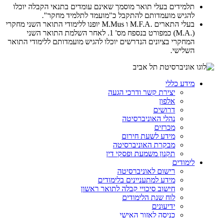
תלמידים בעלי תואר מוסמך שאינם עומדים בתנאי הקבלה יוכלו
להגיש מועמדותם להתקבל כ"מועמד לתלמיד מחקר".
בעלי התארים
M.F.A.
ו
M.Mus
יופנו ללימודי התואר השני מחקרי
(
M.A.
) כמפורט בנספח מס' 1. לאחר השלמת התואר השני
המחקרי בציונים הנדרשים יוכלו להגיש מועמדותם ללימודי התואר
השלישי.
מידע כללי
יצירת קשר ודרכי הגעה
אלפון
דרושים
נהלי האוניברסיטה
מכרזים
מידע לשעת חירום
מבקרת האוניברסיטה
תקנון משמעת ופסקי דין
לימודים
רישום לאוניברסיטה
מידע למתעניינים בלימודים
חישוב סיכויי קבלה לתואר ראשון
לוח שנת הלימודים
ידיעונים
כניסה לאזור האישי