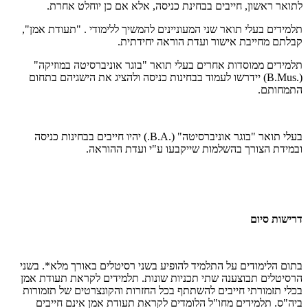
לתואר ראשון, חייבים בבחינת כניסה, אלא אם כן יוחלט אחרת.
תלמידים בעלי תואר שני המעוניינים להמשיך ללימודי . "תעודת אמן",
קבלתם מחייבת אישור ועדת הוראה יחידתית.
תלמידים ממוסדות אחרים בעלי תואר "בוגר אוניברסיטה במוזיקה"
(.
B.Mus
) יידרשו לעמוד בבחינות כניסה ולהציג את הישגיהם בתחום
התמחותם.
בעלי תואר "בוגר אוניברסיטה" (.
B.A
.) יהיו חייבים בבחינות כניסה
ובמידת הצורך בהשלמות שייקבעו ע"י ועדת ההוראה.
דרישות סיום
בתום הלימודים על התלמיד להופיע בשני רסיטלים באורך מלא*. בשני
הרסיטלים תבוצענה שתי תכניות שונות. תלמידים לקראת תעודת אמן
בכלי תזמורתי חייבים להשתתף בכל החזרות והקונצרטים של תזמורות
ביה"ס. תלמידים מחו"ל הלומדים לקראת תעודת אמן אינם חייבים