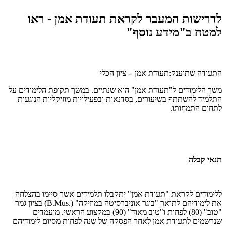
לדרישות המעבר לקראת תעודת אמן - ראו
למטה ב"מידע נוסף"
התעודה שתוענק:תעודת אמן - ציון הכלי
משך הלימודים ל"תעודת אמן" הוא שנתיים. במשך תקופת הלימודים על
התלמיד להשתתף בשיעורים, בסדנאות ובפעילויות מוזיקליות הנוגעות
לתחום התמחותו.
תנאי קבלה
ללימודים לקראת "תעודת אמן" יתקבלו תלמידים אשר סיימו בהצלחה
את לימודיהם לתואר "בוגר אוניברסיטה במוזיקה" (.
B.Mus
) בציון גמר
"טוב" (80) לפחות ו"טוב מאוד" (90) במקצוע הראשי. מועמדים
שנרשמים לתעודת אמן לאחר הפסקה של שנה לפחות מסיום לימודיהם