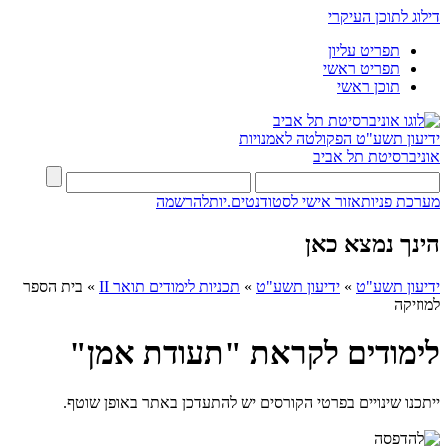
דילוג לתוכן העיקרי
תפריט עליון
תפריט ראשי
תוכן ראשי
ידיעון תשע"ט
הפקולטה לאמנויות
אוניברסיטת תל אביב
מערכת פניות
אזור אישי לסטודנטים.יות
להרשמה
הינך נמצא כאן
ידיעון תשע"ט
»
ידיעון תשע"ט
»
תכניות לימודים תואר II
»
בית הספר
למוזיקה
לימודים לקראת "תעודת אמן"
ייתכנו שינויים בפרטי הקורסים יש להתעדכן באתר באופן שוטף.