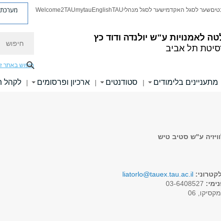
מערכת פ
טים
שער לסגל האקדמי
שער לסגל מנהלי
TAU
English
mytau
Welcome2TAU
חיפוש
טה לאמנויות
ע"ש יולנדה ודוד כץ
סיטת תל אביב
חיפוש באתר ז
מתעניינים בלימודים
סטודנטים
ארכיון ופרסומים
לקהל 
|
|
|
ויזיה ע"ש סטיב טיש
קטרוני:
liatorlo@tauex.tau.ac.il
ימי:
03-6408527
קסיקו, 06