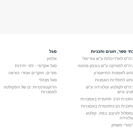
תי ספר, חוגים ותכניות
סגל
יה"ס לאדריכלות ע"ש עזריאלי
אלפון
יה"ס למוזיקה ע"ש בוכמן-מהטה
סגל אקדמי - לפי יחידות
חוג לאמנות התיאטרון
מורים, חוקרים ועוזרי הוראה
חוג לתולדות האמנות
סגל מנהלי
יה"ס לקולנוע וטלוויזיה ע"ש
הדוקטורנטיות.ים של הפקולטה
טיב טיש
לאמנויות
תכנית הרב תחומית באמנויות
תכנית הבינתחומית באמנויות
מסלול לעיצוב במה, קולנוע
טלוויזיה
ימודי משחק