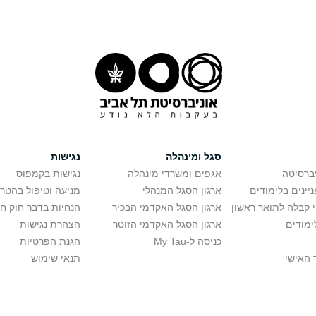
סגל ומינהלה
נגישות
יברסיטה
אגפים ומשרדי מינהלה
נגישות בקמפוס
יינים בלימודים
ארגון הסגל המנהלי
מניעה וטיפול בהטר
י קבלה לתואר ראשון
ארגון הסגל האקדמי הבכיר
הנחיות בדבר חוק ח
ימודים
ארגון הסגל האקדמי הזוטר
הצהרת נגישות
כניסה ל-My Tau
הגנת הפרטיות
 האישי
תנאי שימוש