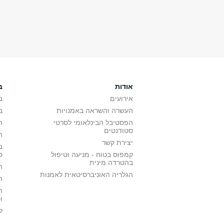
אודות
ב
אירועים
ב
העשרה והשראה באמנויות
ב
הפסטיבל הבינלאומי לסרטי
ה
סטודנטים
ה
יצירת קשר
ב
קמפוס בטוח - מניעה וטיפול
ס
בהטרדה מינית
ה
הגלריה האוניברסיטאית לאמנות
ה
ה
ו
ל