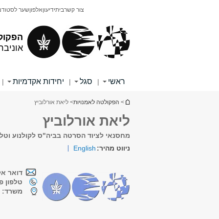
תוכן
תפריט
צור קשר
בית
ידיעון
אלפון
שער לסטודנ
עליון
ראשי
הפקול
אוניבר
ראשי
סגל
יחידות אקדמיות
|
|
|
הינך נמצא כאן
>
הפקולטה לאמנויות
> ליאת אורלוביץ
ליאת אורלוביץ
מחסנאי לציוד הסרטה בביה"ס לקולנוע וטלו
ניווט מהיר:
English
דואר אל
טלפון פנ
משרד:
מ