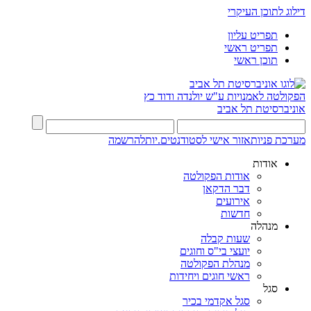
דילוג לתוכן העיקרי
תפריט עליון
תפריט ראשי
תוכן ראשי
הפקולטה לאמנויות
ע"ש יולנדה ודוד כץ
אוניברסיטת תל אביב
מערכת פניות
אזור אישי לסטודנטים.יות
להרשמה
אודות
אודות הפקולטה
דבר הדקאן
אירועים
חדשות
מנהלה
שעות קבלה
יועצי בי"ס וחוגים
מנהלת הפקולטה
ראשי חוגים ויחידות
סגל
סגל אקדמי בכיר