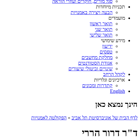
סגל מורים, חוקרים ועוזרי הוראה
תכניות מיוחדות
הבעה ויצירה באמנויות
מועמדים
תואר ראשון
תואר שני
תואר שלישי
מידע שימושי
ידיעון
טפסים
מחלקת מחשבים
אגודת הסטודנטים
שינויים וביטולי שיעורים
לקהל הרחב
ארכיונים וגלריות
קתדרות ומכונים
English
הינך נמצא כאן
לדף הבית של אוניברסיטת תל אביב
»
הפקולטה לאמנויות
ד"ר דרור הררי