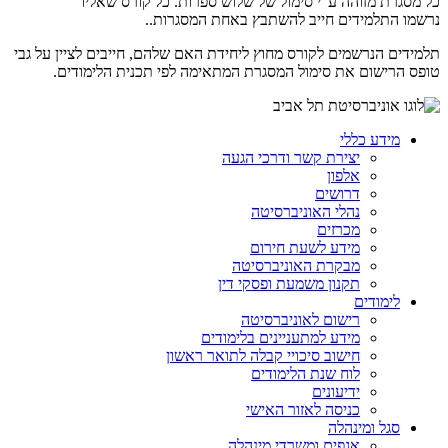
כל מסגרת מזוהה ע"י סימול של שלוש ספרות. כל קורס שאליו
נרשמו התלמידים חייב להשתבץ באחת המסגרות..
תלמידים הנרשמים לקורס מחוץ ליחידת האם שלהם, חייבים לציין על גבי
טופס הרישום את סימול המסגרת המתאימה לפי תכנית הלימודים.
מידע כללי
יצירת קשר ודרכי הגעה
אלפון
דרושים
נהלי האוניברסיטה
מכרזים
מידע לשעת חירום
מבקרת האוניברסיטה
תקנון משמעת ופסקי דין
לימודים
רישום לאוניברסיטה
מידע למתעניינים בלימודים
חישוב סיכויי קבלה לתואר ראשון
לוח שנת הלימודים
ידיעונים
כניסה לאזור האישי
סגל ומינהלה
אגפים ומשרדי מינהלה