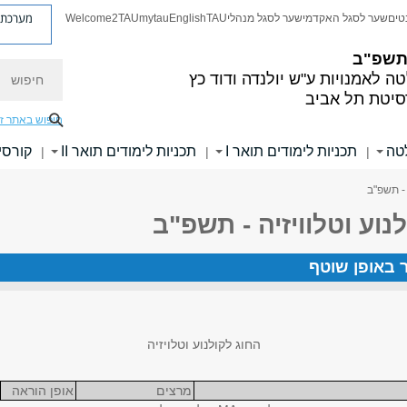
מערכת פ
טים
שער לסגל האקדמי
שער לסגל מנהלי
TAU
English
mytau
Welcome2TAU
 תשפ"ב
חיפוש
ה לאמנויות
ע"ש יולנדה ודוד כץ
סיטת תל אביב
חיפוש באתר ז
לטה
תכניות לימודים תואר I
תכניות לימודים תואר II
קורסי
|
|
|
 - תשפ"ב
נוע וטלוויזיה - תשפ"ב
ר באופן שוטף
החוג לקולנוע וטלויזיה
מרצים
אופן הוראה