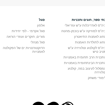
Documentary 
פרופ' רנוב מייקל
סמינר
Documentary 
פרופ' רנוב מייקל
סמינר
תי ספר, חוגים ותכניות
סגל
יה"ס לאדריכלות ע"ש עזריאלי
אלפון
ברית
יה"ס למוזיקה ע"ש בוכמן-מהטה
סגל אקדמי - לפי יחידות
חוג לאמנות התיאטרון
מורים, חוקרים ועוזרי הוראה
חוג לתולדות האמנות
סגל מנהלי
ולנוע בין תיאוריה ומעשה
ד"ר חיוטין דן
שיעור
יה"ס לקולנוע וטלוויזיה ע"ש
הדוקטורנטיות.ים של הפקולטה
טיב טיש
לאמנויות
תכנית הרב תחומית באמנויות
תכנית הבינתחומית באמנויות
מסלול לעיצוב במה, קולנוע
טלוויזיה
ימודי משחק