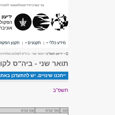
תוכן
תפריט
צור קשר
בית
ידיעון
אלפון
שער לסטודנ
עליון
ראשי
ידיעון
הפקולט
אוניבר
מידע כללי
תקנונים
תקנון הפקו
|
|
הינך נמצא כאן
>
ידיעון תשפ"ב
> תואר שני - ביה"ס לקולנוע וטלוויזיה
תואר שני - ביה"ס לקול
ייתכנו שינויים. יש להתעדכן באת
תשפ"ב
סמ.
מס' קורס
שם קורס