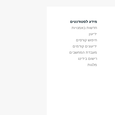
ג
16:00
20:00
213
מכסיקו
4
ה
16:00
20:00
א117
מכסיקו
0
מידע לסטודנטים
חדשות באמנויות
ידיעון
חיפוש קורסים
ידיעונים קודמים
ד
16:00
18:00
א206
מכסיקו
2
מעבדת המחשבים
רישום בידינג
מלגות