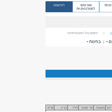
ניות
אזור אישי
להרשמה
לסטודנטים.יות
ה
חיפוש בכל האוניברסיטה
ם
בחינות
|
יום
משעה
עד שעה
חדר
בניין
ש"ס