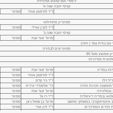
לימודי MA קולנוע וטלוויזיה
קורסי חובה שנה א'
ד"ר לנדסמן אוהד
סמינר
סמינריון מתודולוגי
ד"ר לובין אורלי
סמינר
קורסי חובה שנה ב'
פרופ' זנגר ענת
סמינר
 עם בודת גמר ( תזה)
סמינריונים לבחירה
ן ממוצע מעל 85
לנועית מודרניות
רות במדיה
פרופ' זנגר ענת
סמינר
ד"ר לנדסמן אוהד
סמינר
'יל דלז
ד"ר ניר קדם
סמינר
ופוסצנה וזכויות החיה
דר' אלפנדרי עידית
סמינר
ובטלוויזיה
פרופ' זנגר ענת
סמינר
נוע ובמדיה דיגיטלית
ד"ר רז גל
סמינר
ב אינטראקטיבי במשחקי מחשב
פרופ' בן שאול ניצן
סמינר
 החיים המודרניים
ד"ר לוין אורי
סמינר
, דימויים והפוליטיקה של הייצוג
פרופ' אבישר אילן
סמינר