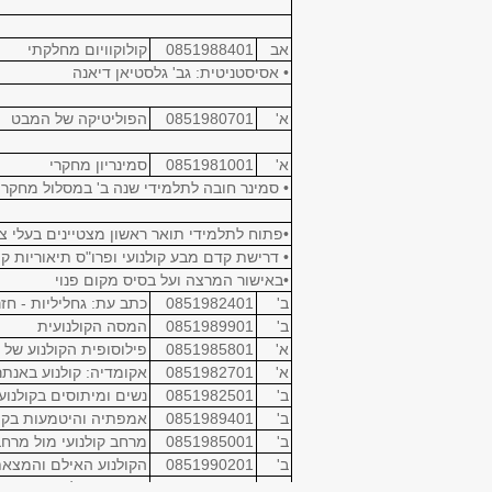
אב
0851988401
קולוקוויום מחלקתי
• אסיסטניטית: גב' גלסטיאן דיאנה
א'
0851980701
הפוליטיקה של המבט
א'
0851981001
סמינריון מחקרי
• סמינר חובה לתלמידי שנה ב' במסלול מחקרי
•פתוח לתלמידי תואר ראשון מצטיינים בעלי ציו
• דרישת קדם מבע קולנועי ופרו"ס תיאוריות קו
•באישור המרצה ועל בסיס מקום פנוי
ב'
0851982401
כתב עת: גחליליות - חז
ב'
0851989901
המסה הקולנועית
א'
0851985801
פילוסופית הקולנוע של ז
א'
0851982701
אקומדיה: קולנוע באנתר
ב'
0851982501
נשים ומיתוסים בקולנוע 
ב'
0851989401
אמפתיה והיטמעות בקול
ב'
0851985001
מרחב קולנועי מול מרח
ב'
0851990201
הקולנוע האילם והמצאת
א'
0851981601
יהודים בקולנוע - זהויות