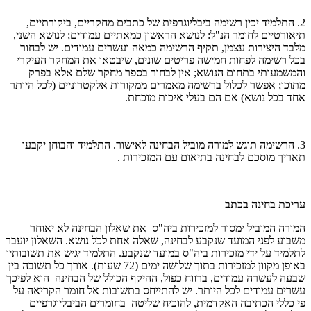
2. התלמיד יכין רשימה ביבליוגרפית של כתבים מחקריים, ביקורתיים,
תיאורטיים לחומר הנ"ל: לנושא הראשון כמאתיים עמודים; לנושא השני,
מלבד היצירות עצמן, תקיף הרשימה כמאה ועשרים עמודים. יש לבחור
בכל רשימה לפחות חמישה פריטים שונים, שיבטאו את המחקר העיקרי
והמשמעותי בתחום הנושא; אין לבחור בספר מחקר שלם אלא בפרק
מתוכו; אפשר לכלול ברשימה מאמרים ממקורות אלקטרוניים (לכל היותר
אחד בכל נושא) אם הם בעלי איכות מוכחת.
3. הרשימה תוגש למורה מוביל הבחינה לאישור. התלמיד והבוחן יקבעו
תאריך מוסכם לבחינה בתיאום עם המזכירות .
עריכת בחינה בכתב
המורה המוביל ימסור למזכירות ביה"ס את שאלון הבחינה לא יאוחר
משבוע לפני המועד שנקבע לבחינה, שאלה אחת לכל נושא. השאלון יועבר
לתלמיד על ידי מזכירות ביה"ס במועד שנקבע. התלמיד יגיש את תשובותיו
באופן מקוון למזכירות בתוך שלושה ימים (72 שעות). אורך כל תשובה בין
שבעה לעשרה עמודים, ברווח כפול, ההיקף הכולל של הבחינה הוא לפיכך
עשרים עמודים לכל היותר. יש להתייחס בתשובות אל חומר הקריאה על
פי כללי הכתיבה האקדמית, להוכיח שליטה בחומרים הביבליוגרפיים