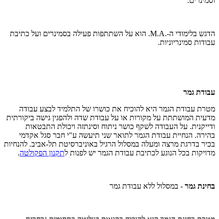
וסמינרים.
הדגש בלימודי ה-.
M.A
. הוא על השתתפות פעילה בסמינרים ועל כתיבת
עבודות סמינריוניות.
עבודת גמר
מטרת עבודת הגמר היא להוכיח את כושרו של התלמיד לבצע עבודה
מדעית המושתתת על מקורות או על עבודת שדה ולהפגין גישה ביקורתית
ודייקנית. על העבודה לשקף כושר ניתוח וסינתזה ויכולת התבטאות
בהירה. הנחיית עבודת הגמר לתואר שני תיעשה ע"י חבר סגל אקדמי
בכיר בדרגת מרצה ומעלה במסלול הרגיל באוניברסיטת תל-אביב. להנחיות
מדויקות בכל הנוגע לכתיבת עבודת הגמר יש לפנות ל
תקנון הפקולטה
.
בחינת גמר
- במסלול ללא עבודת גמר