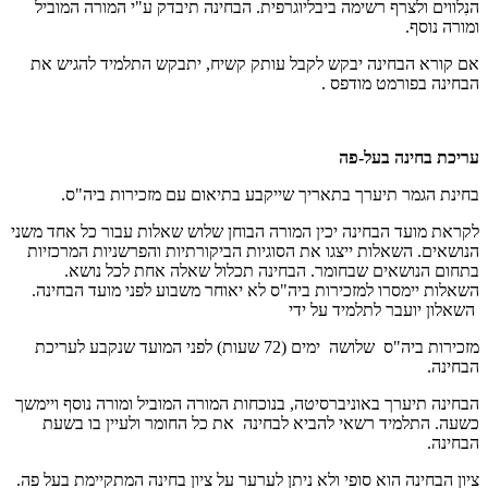
הנִלווים ולצרף רשימה ביבליוגרפית. הבחינה תיבדק ע"י המורה המוביל
ומורה נוסף.
אם קורא הבחינה יבקש לקבל עותק קשיח, יתבקש התלמיד להגיש את
הבחינה בפורמט מודפס
.
עריכת בחינה בעל-פה
בחינת הגמר תיערך בתאריך שייקבע בתיאום עם מזכירות ביה"ס.
לקראת מועד הבחינה יכין המורה הבוחן שלוש שאלות עבור כל אחד משני
הנושאים. השאלות ייצגו את הסוגיות הביקורתיות והפרשניות המרכזיות
בתחום הנושאים שבחומר. הבחינה תכלול שאלה אחת לכל נושא.
השאלות יימסרו למזכירות ביה"ס לא יאוחר משבוע לפני מועד הבחינה.
השאלון יועבר לתלמיד על ידי
מזכירות ביה"ס שלושה ימים (72 שעות) לפני המועד שנקבע לעריכת
הבחינה.
הבחינה תיערך באוניברסיטה, בנוכחות המורה המוביל ומורה נוסף ויימשך
כשעה. התלמיד רשאי להביא לבחינה את כל החומר ולעיין בו בשעת
הבחינה.
ציון הבחינה הוא סופי ולא ניתן לערער על ציון בחינה המתקיימת בעל פה.