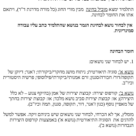
התלמיד ימצא
מוביל בחינה
מבין מורי החוג (כל מורה מדרגת ד"ר), ויתאם
אתו את החומר לבחינה.
אין לבחור נושא לבחינת הגמר בנושא שהתלמיד כתב עליו עבודה
סמינריונית
.
חומר הבחינה
1. יש לבחור שני נושאים:
נושא א':
סוגיה תיאורטית; ניתוח מושג מחקרי/ביקורתי; ז'אנר; דיוקן של
תקופה/דור/ חבורה/סגנון; זרם אמנותי/ביקורתי/פילוסופי; פרשיה היסטורית
וכיו"ב.
נושא ב':
קורפוס יצירה: קבוצת יצירות של אמן (בהיקף צנוע – לא כלל
היצירה); או: קבוצת יצירות סביב נושא מלכד; או: קבוצת יצירות בחתך
של מאפיין נוסף (כגון ז'אנר, דור, תקופה, סגנון, תמה וכיו"ב).
מומלץ, אך לא הכרחי, לבחור שני נושאים שיש ביניהם זיקה. אפשר למשל
להדגים את הסוגיה התיאורטית (נושא א') באמצעות קורפוס היצירות
הנבחרות (נושא ב').