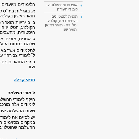
הלימודים מיועדים ל
אוצרות ומוזיאולוגיה -
לימודי תעודה
א. בוגרי/ות ביה"ס ל
תואר ראשון בקולנוע
תכנית למצטיינים
בעיצוב במה, קולנוע
ב. בוגרי/ות תואר 
וטלויזיה - תואר ראשון
הקולנוע, הטלוויזיה
ותואר שני
היסטוריה, מחשבים 
ג. אמנים, מורים, א
שלהם בתחום הקולנו
לתלמידים אשר באפ
ל״לימודי צבירה״ על
בוגרי התואר פונים 
ועוד.
תנאי קבלה
לימודי השלמה
היקף לימודי ההשלמ
לימודים אלה מורכבים
שעות ההשלמה אינן 
במקרים מסוימים ת
ההשלמה שהוטלו על