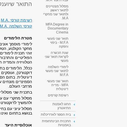
עבודת גמר M.A.
התואר שיוענק: תואר
מסלול מצטיינים
לתואר ראשון
ולתואר שני מחקרי
M.A.
רשימת קורסי .M.A
MFA Degree in
קורסי השלמה .M.A
Documentary
Cinema
מטרת הלימודים
תואר שני מעשי
M.F.A - בימוי
לימודי מוסמך אוני
והפקה
מחקר הקולנוע, הטל
זוהי תכנית לימודי
שנת הכשרה
לקראת תואר שני
הפוליטיים והתרבותי
מעשי
הטלוויזיה והמדיה ה
לימודי השלמה
ככלל, הלימודים בת
לתואר שני מעשי
דוקטורט), ועוסקים 
M.F.A
דיגיטלית. בתום הסמ
תואר שני מעשי
הסמינרים מונחים ע
MFA - מדיה
מרחבי העולם.
דיגיטלית
בתכנית שני מסלולים
רשימת קורסים
מסלול מחקרי עם ע
ולהמשיך לדוקטורט 
החוג לאמנות
התיאטרון
מסלול עיוני עם בח
בנושא בתחום ואינו
בית הספר לאדריכלות
התכנית הבינתחומית
אוכלוסיית היעד
באמנויות