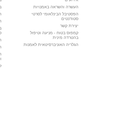
העשרה והשראה באמנויות
ב
הפסטיבל הבינלאומי לסרטי
ה
סטודנטים
ה
יצירת קשר
ב
קמפוס בטוח - מניעה וטיפול
ס
בהטרדה מינית
ה
הגלריה האוניברסיטאית לאמנות
ה
ה
ו
ל