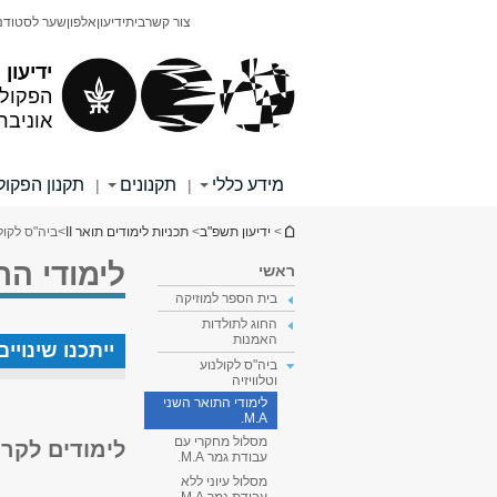
תוכן
תפריט
צור קשר
בית
ידיעון
אלפון
שער לסטודנ
עליון
ראשי
ידיעון
הפקולט
אוניבר
מידע כללי
תקנונים
תקנון הפקו
|
|
הינך נמצא כאן
>
ידיעון תשפ"ב
>
תכניות לימודים תואר II
>
ביה"ס לקולנ
לימודי התו
ראשי
בית הספר למוזיקה
החוג לתולדות
האמנות
ייתכנו שינוי
ביה"ס לקולנוע
וטלוויזיה
לימודי התואר השני
M.A.
מסלול מחקרי עם
לימודים לקר
עבודת גמר M.A.
מסלול עיוני ללא