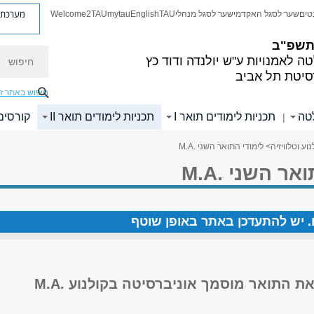
מערכת פ
טים
שער לסגל האקדמי
שער לסגל מנהלי
TAU
English
mytau
Welcome2TAU
 תשפ"ב
חיפוש
ה לאמנויות
ע"ש יולנדה ודוד כץ
סיטת תל אביב
חיפוש באתר ז
לטה
תכניות לימודים תואר I
תכניות לימודים תואר II
קורסים
|
וע וטלוויזיה
> לימודי התואר השני .M.A
אר השני .M.A
ים. יש להתעדכן באתר באופן שוטף
את התואר מוסמך אוניברסיטה בקולנוע .
M.A