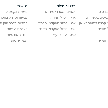
סגל ומינהלה
נגישות
יברסיטה
אגפים ומשרדי מינהלה
נגישות בקמפוס
יינים בלימודים
ארגון הסגל המנהלי
מניעה וטיפול בהטר
י קבלה לתואר ראשון
ארגון הסגל האקדמי הבכיר
הנחיות בדבר חוק ח
ימודים
ארגון הסגל האקדמי הזוטר
הצהרת נגישות
כניסה ל-My Tau
הגנת הפרטיות
 האישי
תנאי שימוש