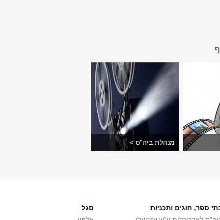
ף
מנהלת ביה"ס >
תי ספר, חוגים ותכניות
סגל
יה"ס לאדריכלות ע"ש עזריאלי
אלפון