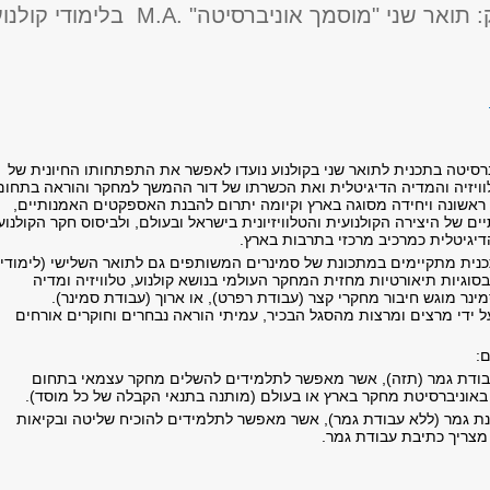
 שני "מוסמך אוניברסיטה" .M.A בלימודי קולנוע
ברסיטה בתכנית לתואר שני בקולנוע נועדו לאפשר את התפתחותו החיונית של
וויזיה והמדיה הדיגיטלית ואת הכשרתו של דור ההמשך למחקר והוראה בתחום
ם ראשונה ויחידה מסוגה בארץ וקיומה יתרום להבנת האספקטים האמנותיים,
ים של היצירה הקולנועית והטלוויזיונית בישראל ובעולם, ולביסוס חקר הקולנוע
דיגיטלית כמרכיב מרכזי בתרבות בארץ.
כנית מתקיימים במתכונת של סמינרים המשותפים גם לתואר השלישי (לימודי
בסוגיות תיאורטיות מחזית המחקר העולמי בנושא קולנוע, טלוויזיה ומדיה
ינר מוגש חיבור מחקרי קצר (עבודת רפרט), או ארוך (עבודת סמינר).
ל ידי מרצים ומרצות מהסגל הבכיר, עמיתי הוראה נבחרים וחוקרים אורחים
:
בודת גמר (תזה), אשר מאפשר לתלמידים להשלים מחקר עצמאי בתחום
באוניברסיטת מחקר בארץ או בעולם (מותנה בתנאי הקבלה של כל מוסד).
ינת גמר (ללא עבודת גמר), אשר מאפשר לתלמידים להוכיח שליטה ובקיאות
 מצריך כתיבת עבודת גמר.