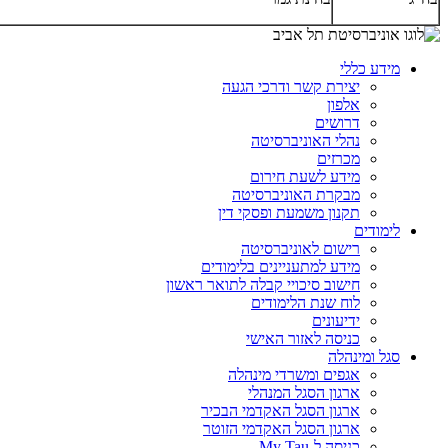
מידע כללי
יצירת קשר ודרכי הגעה
אלפון
דרושים
נהלי האוניברסיטה
מכרזים
מידע לשעת חירום
מבקרת האוניברסיטה
תקנון משמעת ופסקי דין
לימודים
רישום לאוניברסיטה
מידע למתעניינים בלימודים
חישוב סיכויי קבלה לתואר ראשון
לוח שנת הלימודים
ידיעונים
כניסה לאזור האישי
סגל ומינהלה
אגפים ומשרדי מינהלה
ארגון הסגל המנהלי
ארגון הסגל האקדמי הבכיר
ארגון הסגל האקדמי הזוטר
כניסה ל-My Tau