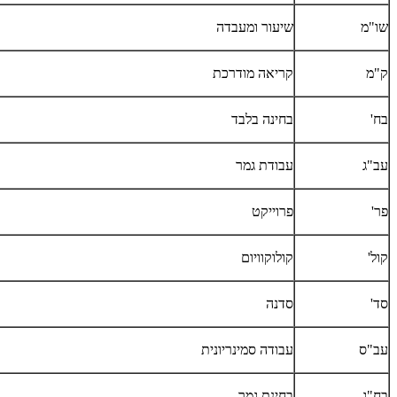
שו"מ
שיעור ומעבדה
ק"מ
קריאה מודרכת
בח'
בחינה בלבד
עב"ג
עבודת גמר
פר'
פרוייקט
קול'
קולוקוויום
סד'
סדנה
עב"ס
עבודה סמינריונית
בח"ג
בחינת גמר