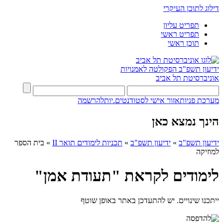
דילוג לתוכן העיקרי
תפריט עליון
תפריט ראשי
תוכן ראשי
ידיעון תשפ"ב
הפקולטה לאמנויות
אוניברסיטת תל אביב
מערכת פניות
אזור אישי לסטודנטים.יות
להרשמה
הינך נמצא כאן
ידיעון תשפ"ב
»
ידיעון תשפ"ב
»
תכניות לימודים תואר II
»
בית הספר
למוזיקה
לימודים לקראת "תעודת אמן"
ייתכנו שינויים. יש להתעדכן באתר באופן שוטף