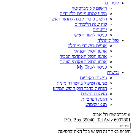
לימודים
רישום לאוניברסיטה
מידע למתעניינים בלימודים
חישוב סיכויי קבלה לתואר ראשון
לוח שנת הלימודים
ידיעונים
כניסה לאזור האישי
סגל ומינהלה
אגפים ומשרדי מינהלה
ארגון הסגל המנהלי
ארגון הסגל האקדמי הבכיר
ארגון הסגל האקדמי הזוטר
כניסה ל-My Tau
נגישות
נגישות בקמפוס
מניעה וטיפול בהטרדה מינית
הנחיות בדבר חוק חופש המידע
הצהרת נגישות
הגנת הפרטיות
תנאי שימוש
אוניברסיטת תל אביב
P.O. Box 39040, Tel Aviv 6997801
חיפוש באתר זה
חיפוש בכל האוניברסיטה