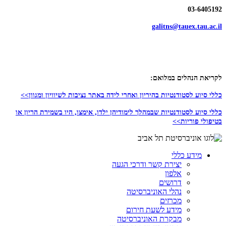
03-6405192
galitns@tauex.tau.ac.il
לקריאת הנהלים במלואם:
כללי סיוע לסטודנטיות בהיריון ואחרי לידה באתר נציבות לשיוויון ומגוון>>
כללי סיוע לסטודנטיות שבמהלך לימודיהן ילדו, אימצו, היו בשמירת הריון או
בטיפולי פוריות>>
מידע כללי
יצירת קשר ודרכי הגעה
אלפון
דרושים
נהלי האוניברסיטה
מכרזים
מידע לשעת חירום
מבקרת האוניברסיטה