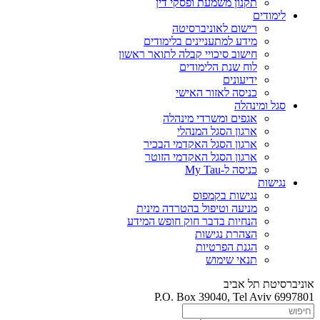
תקנון משמעת ופסקי דין
לימודים
רישום לאוניברסיטה
מידע למתעניינים בלימודים
חישוב סיכויי קבלה לתואר ראשון
לוח שנת הלימודים
ידיעונים
כניסה לאזור האישי
סגל ומינהלה
אגפים ומשרדי מינהלה
ארגון הסגל המנהלי
ארגון הסגל האקדמי הבכיר
ארגון הסגל האקדמי הזוטר
כניסה ל-My Tau
נגישות
נגישות בקמפוס
מניעה וטיפול בהטרדה מינית
הנחיות בדבר חוק חופש המידע
הצהרת נגישות
הגנת הפרטיות
תנאי שימוש
אוניברסיטת תל אביב
P.O. Box 39040, Tel Aviv 6997801