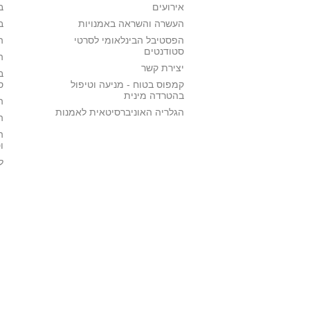
אירועים
ב
העשרה והשראה באמנויות
ב
הפסטיבל הבינלאומי לסרטי
ה
סטודנטים
ה
יצירת קשר
ב
קמפוס בטוח - מניעה וטיפול
ס
בהטרדה מינית
ה
הגלריה האוניברסיטאית לאמנות
ה
ה
ו
ל