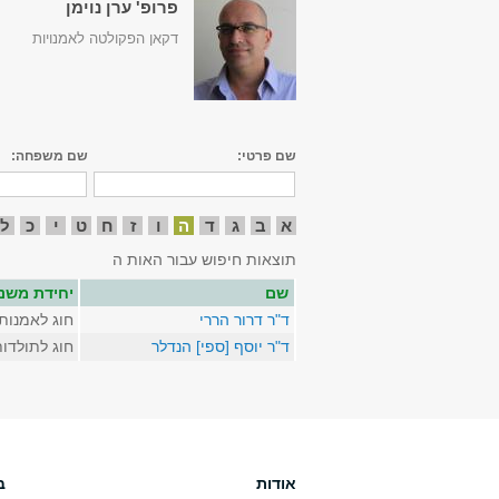
פרופ' ערן נוימן
דקאן הפקולטה לאמנויות
שם פרטי:
שם משפחה:
א
ב
ג
ד
ה
ו
ז
ח
ט
י
כ
ל
תוצאות חיפוש עבור האות ה
שם
יחידת משנ
ד"ר דרור הררי
חוג לאמנות
ד"ר יוסף [ספי] הנדלר
חוג לתולדו
אודות
ב