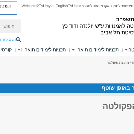
מערכת פ
טים
שער לסגל האקדמי
שער לסגל מנהלי
TAU
English
mytau
Welcome2TAU
 תשפ"ב
חיפוש
ה לאמנויות
ע"ש יולנדה ודוד כץ
סיטת תל אביב
חיפוש באתר ז
טה
תכניות לימודים תואר I
תכניות לימודים תואר II
קורסי
|
|
|
ה
> מועצת פקולטה
ר באופן שוטף
פקולטה