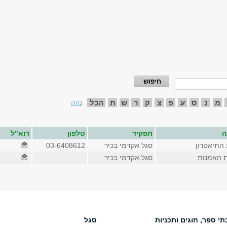
מ
נ
ס
ע
פ
צ
ק
ר
ש
ת
הכל
נקה
ה
תפקיד
טלפון
דוא"ל
 התיאטרון
סגל אקדמי בכיר
03-6408612
ת האמנות
סגל אקדמי בכיר
תי ספר, חוגים ותכניות
סגל