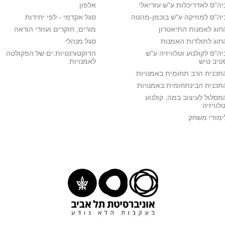
יה"ס לאדריכלות ע"ש עזריאלי
אלפון
יה"ס למוזיקה ע"ש בוכמן-מהטה
סגל אקדמי - לפי יחידות
חוג לאמנות התיאטרון
מורים, חוקרים ועוזרי הוראה
חוג לתולדות האמנות
סגל מנהלי
יה"ס לקולנוע וטלוויזיה ע"ש
הדוקטורנטיות.ים של הפקולטה
טיב טיש
לאמנויות
תכנית הרב תחומית באמנויות
תכנית הבינתחומית באמנויות
מסלול לעיצוב במה, קולנוע
טלוויזיה
ימודי משחק