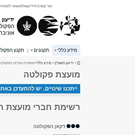
תוכן
תפריט
צור קשר
בית
ידיעון
אלפון
שער לסטודנ
עליון
ראשי
ידיעון
הפקולט
אוניבר
מידע כללי
תקנונים
תקנון הפקול
|
הינך נמצא כאן
>
ידיעון תשפ"ב
>
מידע כללי
>
מוסדות וועדות הפקולט
מועצת פקולטה
ייתכנו שינויים. יש להתעדכן באת
רשימת חברי מועצת ה
דקאן הפקולטה