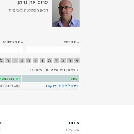
פרופ' ערן נוימן
דקאן הפקולטה לאמנויות
שם פרטי:
שם משפחה:
א
ב
ג
ד
ה
ו
ז
ח
ט
י
כ
ל
תוצאות חיפוש עבור האות פ
שם
יחידת משנ
פרופ' אסף פינקוס
חוג לתולדו
אודות
ב
אירועים
ב