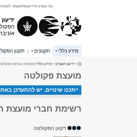
תוכן
תפריט
צור קשר
בית
ידיעון
אלפון
שער לסטודנ
עליון
ראשי
ידיעון
הפקולט
אוניבר
מידע כללי
תקנונים
תקנון הפקול
|
הינך נמצא כאן
>
ידיעון תשפ"ב
>
מידע כללי
>
מוסדות וועדות הפקולט
מועצת פקולטה
ייתכנו שינויים. יש להתעדכן באת
רשימת חברי מועצת ה
דקאן הפקולטה