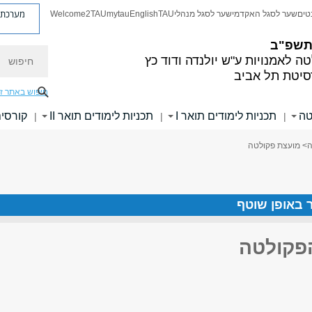
מערכת פ
טים
שער לסגל האקדמי
שער לסגל מנהלי
TAU
English
mytau
Welcome2TAU
 תשפ"ב
חיפוש
ה לאמנויות
ע"ש יולנדה ודוד כץ
סיטת תל אביב
חיפוש באתר ז
טה
תכניות לימודים תואר I
תכניות לימודים תואר II
קורסי
|
|
|
ה
> מועצת פקולטה
ר באופן שוטף
פקולטה