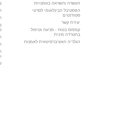
העשרה והשראה באמנויות
ב
הפסטיבל הבינלאומי לסרטי
ה
סטודנטים
ה
יצירת קשר
ב
קמפוס בטוח - מניעה וטיפול
ס
בהטרדה מינית
ה
הגלריה האוניברסיטאית לאמנות
ה
ה
ו
ל