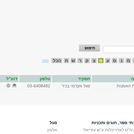
מ
נ
ס
ע
פ
צ
ק
ר
ש
ת
הכל
נקה
ה
תפקיד
טלפון
דוא"ל
ת האמנות
סגל אקדמי בכיר
03-6408482
תי ספר, חוגים ותכניות
סגל
יה"ס לאדריכלות ע"ש עזריאלי
אלפון