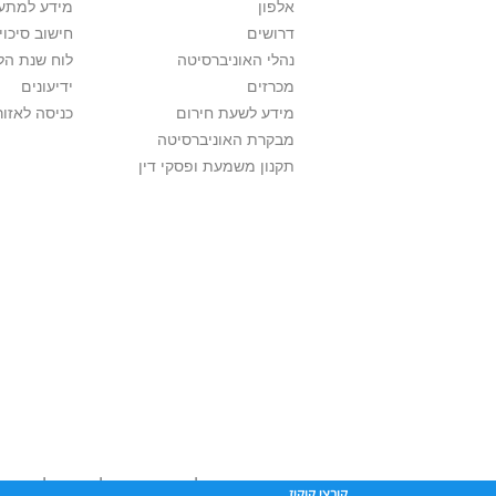
אלפון
מידע למתענ
דרושים
חישוב סיכוי
נהלי האוניברסיטה
לוח שנת הל
מכרזים
ידיעונים
מידע לשעת חירום
כניסה לאזור
מבקרת האוניברסיטה
תקנון משמעת ופסקי דין
אוניברסיטת תל אביב עושה כל מאמץ לכבד זכו
קובצי קוקיז