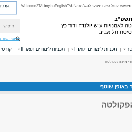
מערכת פ
טים
שער לסגל האקדמי
שער לסגל מנהלי
TAU
English
mytau
Welcome2TAU
 תשפ"ב
חיפוש
ה לאמנויות
ע"ש יולנדה ודוד כץ
סיטת תל אביב
חיפוש באתר ז
טה
תכניות לימודים תואר I
תכניות לימודים תואר II
קורסי
|
|
|
ה
> מועצת פקולטה
ר באופן שוטף
פקולטה