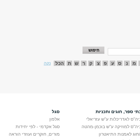
מ
נ
ס
ע
פ
צ
ק
ר
ש
ת
הכל
נקה
תי ספר, חוגים ותכניות
סגל
יה"ס לאדריכלות ע"ש עזריאלי
אלפון
יה"ס למוזיקה ע"ש בוכמן-מהטה
סגל אקדמי - לפי יחידות
חוג לאמנות התיאטרון
מורים, חוקרים ועוזרי הוראה