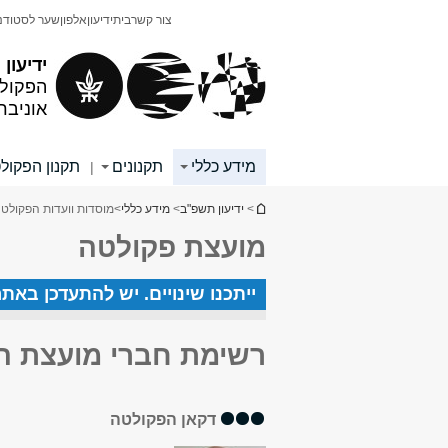
תוכן
תפריט
צור קשר
בית
ידיעון
אלפון
שער לסטודנ
עליון
ראשי
ידיעון
הפקולט
אוניבר
מידע כללי
תקנונים
תקנון הפקול
|
הינך נמצא כאן
>
ידיעון תשפ"ב
>
מידע כללי
>
מוסדות וועדות הפקולט
מועצת פקולטה
ייתכנו שינויים. יש להתעדכן באת
רשימת חברי מועצת ה
דקאן הפקולטה