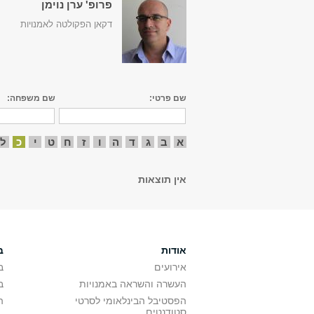
פרופ' ערן נוימן
דקאן הפקולטה לאמנויות
שם פרטי:
שם משפחה:
א
ב
ג
ד
ה
ו
ז
ח
ט
י
כ
ל
אין תוצאות
אודות
ב
אירועים
ב
העשרה והשראה באמנויות
ב
הפסטיבל הבינלאומי לסרטי
ה
סטודנטים