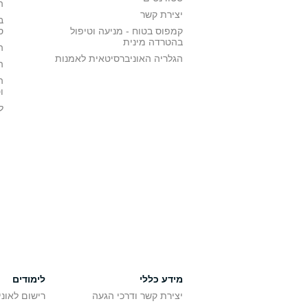
ה
יצירת קשר
ב
קמפוס בטוח - מניעה וטיפול
ס
בהטרדה מינית
ה
הגלריה האוניברסיטאית לאמנות
ה
ה
ו
ל
מידע כללי
לימודים
יצירת קשר ודרכי הגעה
רישום לאונ