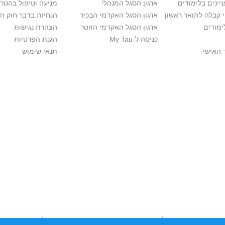
יינים בלימודים
ארגון הסגל המנהלי
מניעה וטיפול בהטר
י קבלה לתואר ראשון
ארגון הסגל האקדמי הבכיר
הנחיות בדבר חוק ח
ימודים
ארגון הסגל האקדמי הזוטר
הצהרת נגישות
כניסה ל-My Tau
הגנת הפרטיות
 האישי
תנאי שימוש
יות יוצרים. אם בבעלותך זכויות יוצרים בתכנים שנמצאים פה ו/או השימוש ש