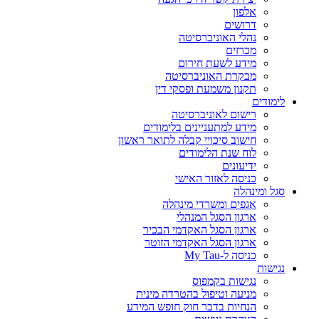
אלפון
דרושים
נהלי האוניברסיטה
מכרזים
מידע לשעת חירום
מבקרת האוניברסיטה
תקנון משמעת ופסקי דין
לימודים
רישום לאוניברסיטה
מידע למתעניינים בלימודים
חישוב סיכויי קבלה לתואר ראשון
לוח שנת הלימודים
ידיעונים
כניסה לאזור האישי
סגל ומינהלה
אגפים ומשרדי מינהלה
ארגון הסגל המנהלי
ארגון הסגל האקדמי הבכיר
ארגון הסגל האקדמי הזוטר
כניסה ל-My Tau
נגישות
נגישות בקמפוס
מניעה וטיפול בהטרדה מינית
הנחיות בדבר חוק חופש המידע