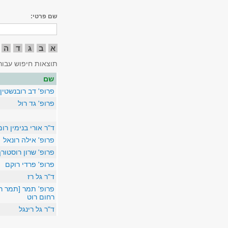
שם פרטי:
א
ב
ג
ד
ה
תוצאות חיפוש עבור
שם
פרופ' דב רובנשטין
פרופ' גד רול
ד"ר אורי בנימין רום
פרופ' אילה רונאל
פרופ' שרון רוסטור
פרופ' פרדי רוקם
ד"ר גל רז
פרופ' תמר [תמר ר
רחום רוט
ד"ר גל רינגל