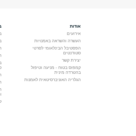
אודות
ב
אירועים
ב
העשרה והשראה באמנויות
ב
הפסטיבל הבינלאומי לסרטי
ה
סטודנטים
ה
יצירת קשר
ב
קמפוס בטוח - מניעה וטיפול
ס
בהטרדה מינית
ה
הגלריה האוניברסיטאית לאמנות
ה
ה
ו
ל