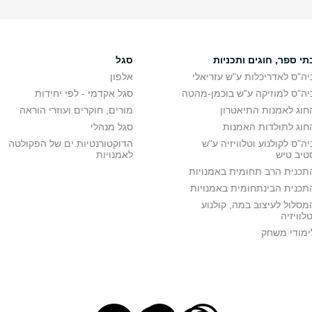
תי ספר, חוגים ותכניות
סגל
יה"ס לאדריכלות ע"ש עזריאלי
אלפון
יה"ס למוזיקה ע"ש בוכמן-מהטה
סגל אקדמי - לפי יחידות
חוג לאמנות התיאטרון
מורים, חוקרים ועוזרי הוראה
חוג לתולדות האמנות
סגל מנהלי
יה"ס לקולנוע וטלוויזיה ע"ש
הדוקטורנטיות.ים של הפקולטה
טיב טיש
לאמנויות
תכנית הרב תחומית באמנויות
תכנית הבינתחומית באמנויות
מסלול לעיצוב במה, קולנוע
טלוויזיה
ימודי משחק