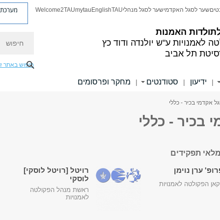
מערכת פ
טים
שער לסגל האקדמי
שער לסגל מנהלי
TAU
English
mytau
Welcome2TAU
תולדות האמנות
חיפוש
ה לאמנויות
ע"ש יולנדה ודוד כץ
סיטת תל אביב
חיפוש באתר ז
ידיעון
סטודנטים
מחקר ופרסומים
|
|
|
ל אקדמי בכיר - כללי
 בכיר - כללי
לאי תפקידים
ופ' ערן נוימן
רויטל [רויטל לוסקי]
לוסקי
אן הפקולטה לאמנויות
ראשת מנהל הפקולטה
לאמנויות