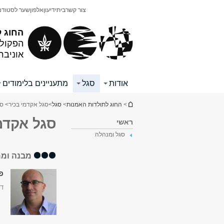
תוכן
תפריט
צור קשר
בית
ידיעון
אלפון
שער לסטודנ
עליון
ראשי
החוג ל
הפקולט
אוניבר
אודות
סגל
מתעניינים בלימודים
הינך נמצא כאן
>
החוג לתולדות האמנות
>
סגל
>
סגל אקדמי בכיר
> סג
סגל אקדמי
ראשי
סגל ומנהלה
מבנה וממ
פר
דק