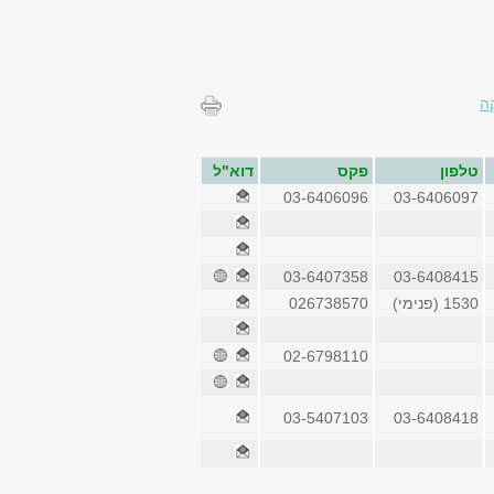
ה
טלפון
פקס
דוא"ל
03-6406096
03-6406097
03-6407358
03-6408415
1530 (פנימי)
026738570
02-6798110
03-5407103
03-6408418