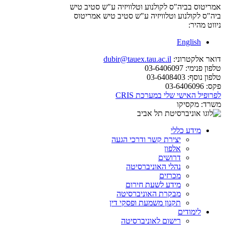
אמריטוס בביה"ס לקולנוע וטלוויזיה ע"ש סטיב טיש
ביה"ס לקולנוע וטלוויזיה ע"ש סטיב טיש
אמריטוס
ניווט מהיר:
English
דואר אלקטרוני:
dubir@tauex.tau.ac.il
טלפון פנימי:
03-6406097
טלפון נוסף:
03-6408403
פקס:
03-6406096
לפרופיל האישי שלי במערכת CRIS
משרד:
מקסיקו
מידע כללי
יצירת קשר ודרכי הגעה
אלפון
דרושים
נהלי האוניברסיטה
מכרזים
מידע לשעת חירום
מבקרת האוניברסיטה
תקנון משמעת ופסקי דין
לימודים
רישום לאוניברסיטה