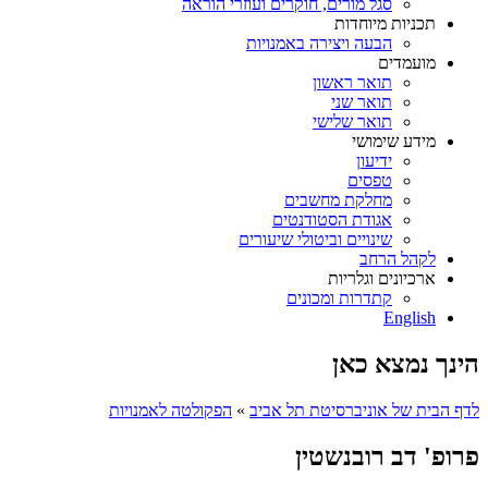
סגל מורים, חוקרים ועוזרי הוראה
תכניות מיוחדות
הבעה ויצירה באמנויות
מועמדים
תואר ראשון
תואר שני
תואר שלישי
מידע שימושי
ידיעון
טפסים
מחלקת מחשבים
אגודת הסטודנטים
שינויים וביטולי שיעורים
לקהל הרחב
ארכיונים וגלריות
קתדרות ומכונים
English
הינך נמצא כאן
לדף הבית של אוניברסיטת תל אביב
»
הפקולטה לאמנויות
פרופ' דב רובנשטין