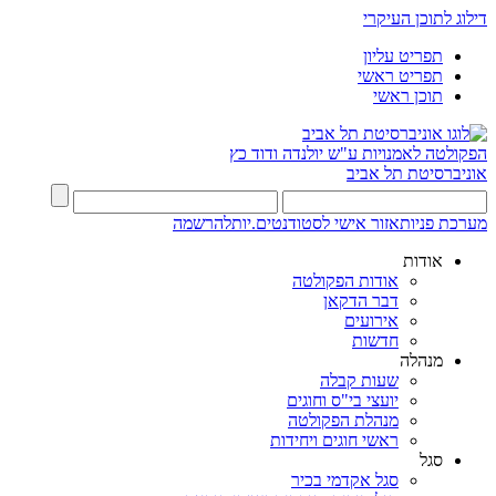
דילוג לתוכן העיקרי
תפריט עליון
תפריט ראשי
תוכן ראשי
הפקולטה לאמנויות
ע"ש יולנדה ודוד כץ
אוניברסיטת תל אביב
מערכת פניות
אזור אישי לסטודנטים.יות
להרשמה
אודות
אודות הפקולטה
דבר הדקאן
אירועים
חדשות
מנהלה
שעות קבלה
יועצי בי"ס וחוגים
מנהלת הפקולטה
ראשי חוגים ויחידות
סגל
סגל אקדמי בכיר