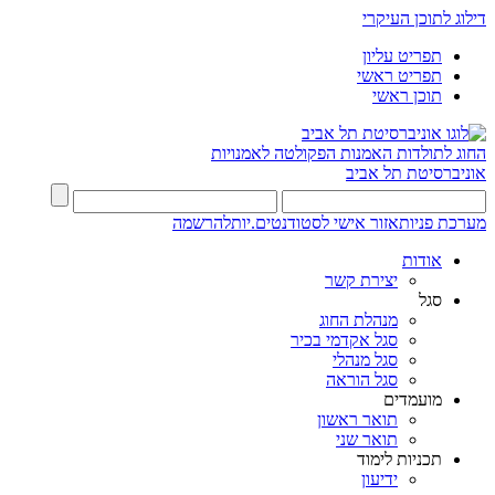
דילוג לתוכן העיקרי
תפריט עליון
תפריט ראשי
תוכן ראשי
החוג לתולדות האמנות
הפקולטה לאמנויות
אוניברסיטת תל אביב
מערכת פניות
אזור אישי לסטודנטים.יות
להרשמה
אודות
יצירת קשר
סגל
מנהלת החוג
סגל אקדמי בכיר
סגל מנהלי
סגל הוראה
מועמדים
תואר ראשון
תואר שני
תכניות לימוד
ידיעון