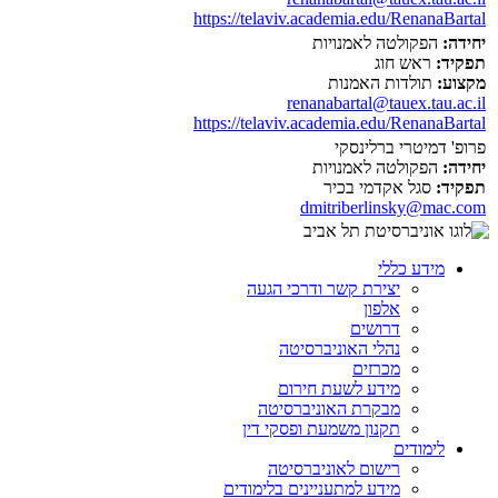
https://telaviv.academia.edu/RenanaBartal
יחידה:
הפקולטה לאמנויות
תפקיד:
ראש חוג
מקצוע:
תולדות האמנות
renanabartal@tauex.tau.ac.il
https://telaviv.academia.edu/RenanaBartal
פרופ' דמיטרי ברלינסקי
יחידה:
הפקולטה לאמנויות
תפקיד:
סגל אקדמי בכיר
dmitriberlinsky@mac.com
מידע כללי
יצירת קשר ודרכי הגעה
אלפון
דרושים
נהלי האוניברסיטה
מכרזים
מידע לשעת חירום
מבקרת האוניברסיטה
תקנון משמעת ופסקי דין
לימודים
רישום לאוניברסיטה
מידע למתעניינים בלימודים