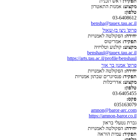
תפקיד:
ראש תכנית
מקצוע:
אמנות התאטרון
טלפון:
03-6408612
bensha@tauex.tau.ac.il
פרופ' ניצן בן-שאול
יחידה:
הפקולטה לאמנויות
תפקיד:
אמריטוס
מקצוע:
קולנוע וטלויזיה
benshaul@tauex.tau.ac.il
https://arts.tau.ac.il/profile/benshaul
פרופ' אמנון בר אור
יחידה:
הפקולטה לאמנויות
תפקיד:
פנסיונרים שבתון אמנויות
מקצוע:
אדריכלות
טלפון:
03-6405455
פקס:
035163079
amnon@baror-arc.com
https://amnon-baror.co.il
גברת נטעלי בראון
יחידה:
הפקולטה לאמנויות
תפקיד:
עמית הוראה
טלפון: