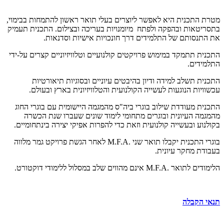
מטרת התכנית היא לאפשר ליוצרים בעלי תואר ראשון להתמחות בבימוי,
בתסריטאות ובהפקה ולפתח מיומנויות בעריכה ובצילום. התכנית תעמיק
את התנסותם של התלמידים דרך חונכויות אישיות וסדנאות.
התכנית תתמקד במימוש פרויקטים קולנועיים וטלוויזיוניים קצרים על-ידי
התלמידים.
התכנית תשלב למידה ודיון בהיבטים עיוניים ובסוגיות תיאורטיות
עכשוויות הנוגעות לעשייה הקולנועית והטלוויזיונית בארץ ובעולם.
התכנית מעודדת שילוב בוגרי ביה"ס מהמגמה היישומית עם בוגרי החוג
מהמגמה העיונית ובוגרים מתחומי לימוד שונים שעברו שנת הכשרה
בקולנוע ובעשייה קולנועית וזאת כדי להפרות אפיקי יצירה בינתחומיים.
בוגרי התכנית יקבלו תואר שני .
M.F.A
לאחר הגשת פרויקט גמר מלווה
בעבודת מחקר עיונית.
הלימודים לתואר .
M.F.A
אינם מהווים שלב במסלול ללימודי דוקטורט.
תנאי הקבלה