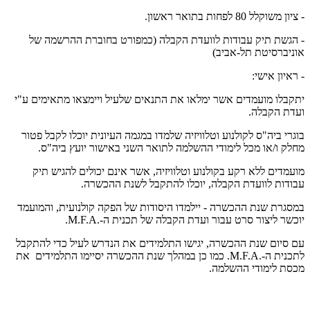
- ציון משוקלל 80 לפחות בתואר ראשון.
- הגשת תיק עבודות לוועדת הקבלה (כמפורט בחוברת ההרשמה של
אוניברסיטת תל-אביב)
- ראיון אישי:
יתקבלו מועמדים אשר ימלאו את התנאים שלעיל ויימצאו מתאימים ע"י
ועדת הקבלה.
בוגרי ביה"ס לקולנוע וטלוויזיה שלמדו במגמה העיונית יוכלו לקבל פטור
מחלק ו/או מכל לימודי ההשלמה לתואר השני באישור יועץ ביה"ס.
מועמדים ללא רקע בקולנוע וטלוויזיה, אשר אינם יכולים להגיש תיק
עבודות לוועדת הקבלה, יוכלו להתקבל לשנת ההכשרה.
במסגרת שנת ההכשרה - יילמדו היסודות של הפקה קולנועית, והמועמד
יוכשר ליצור סרט עבור ועדת הקבלה של תכנית ה-.
M.F.A
.
עם סיום שנת ההכשרה, יגישו התלמידים את הנדרש לעיל כדי להתקבל
לתכנית ה-.
M.F.A
. כמו כן במהלך שנת ההכשרה יסיימו התלמידים את
מכסת לימודי ההשלמה.