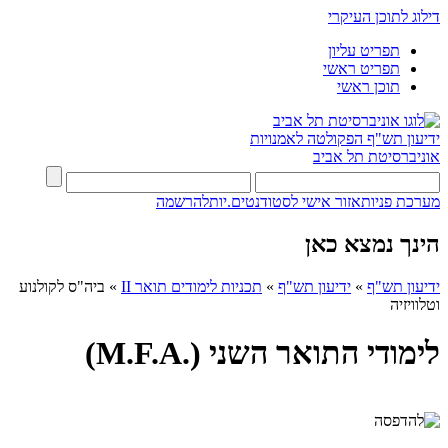
דילוג לתוכן העיקרי
תפריט עליון
תפריט ראשי
תוכן ראשי
ידיעון תש"ף
הפקולטה לאמנויות
אוניברסיטת תל אביב
מערכת פניות
אזור אישי לסטודנטים.יות
להרשמה
הינך נמצא כאן
ידיעון תש"ף
»
ידיעון תש"ף
»
תכניות לימודים תואר II
»
ביה"ס לקולנוע
וטלוויזיה
לימודי התואר השני (.M.F.A)