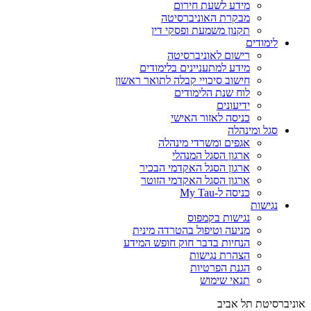
מידע לשעת חירום
מבקרת האוניברסיטה
תקנון משמעת ופסקי דין
לימודים
רישום לאוניברסיטה
מידע למתעניינים בלימודים
חישוב סיכויי קבלה לתואר ראשון
לוח שנת הלימודים
ידיעונים
כניסה לאזור האישי
סגל ומינהלה
אגפים ומשרדי מינהלה
ארגון הסגל המנהלי
ארגון הסגל האקדמי הבכיר
ארגון הסגל האקדמי הזוטר
כניסה ל-My Tau
נגישות
נגישות בקמפוס
מניעה וטיפול בהטרדה מינית
הנחיות בדבר חוק חופש המידע
הצהרת נגישות
הגנת הפרטיות
תנאי שימוש
אוניברסיטת תל אביב