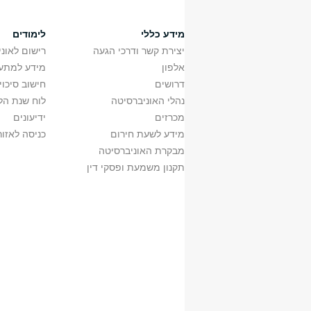
א'
0811120001
מידע כללי
לימודים
ב'
0811119501
יצירת קשר ודרכי הגעה
רישום לאונ
אלפון
מידע למתענ
דרושים
חישוב סיכוי
א'
0811114901
נהלי האוניברסיטה
לוח שנת הל
א'
0811119301
• צפייה בהצגות + 
מכרזים
ידיעונים
א'
0811213601
מידע לשעת חירום
כניסה לאזור
א'
0811213701
מבקרת האוניברסיטה
א'
0811213801
תקנון משמעת ופסקי דין
ב'
0811107201
ב'
0811220201
א'
0811113401
א'
0811177501
ב'
0811134301
ב'
0811121501
ב'
0811100701