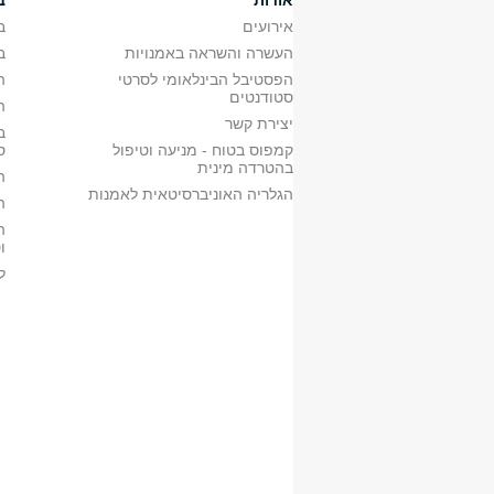
אודות
ב
א'
0809000601
אירועים
ב
א'
0809000601
העשרה והשראה באמנויות
ב
ב'
0809000401
ב'
0809000401
הפסטיבל הבינלאומי לסרטי
ה
סטודנטים
ב'
0809000501
ה
יצירת קשר
ב'
0809000501
ב
קמפוס בטוח - מניעה וטיפול
ס
בהטרדה מינית
•תלמידים במסלול דו-חוגי יי
ה
א'
0861158801
הגלריה האוניברסיטאית לאמנות
ה
•או:
ה
א'
0861158501
ו
ב'
0861158601
ל
•שיעורים אלה מיוע
•יש ללמוד 8 ש"ס במהלך התואר, החל משנה ב':
א'
0861600401
ב'
0861600501
ב'
0861405701
ב'
0810509101