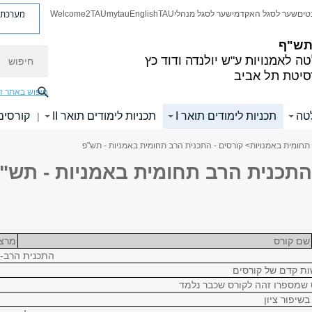
מערכת פ
טים
שער לסגל האקדמי
שער לסגל מנהלי
TAU
English
mytau
Welcome2TAU
 תש"ף
חיפוש
ה לאמנויות
ע"ש יולנדה ודוד כץ
סיטת תל אביב
חיפוש באתר ז
לטה
תכניות לימודים תואר I
תכניות לימודים תואר II
קורסים
|
תחומית באמנויות
> קורסים - התכנית הרב תחומית באמניות - תש"פ
 התכנית הרב תחומית באמניות - תש"
שם קורס
מרצ
התכנית הרב-ת
ות קדם של קורסים
 שמספרו זהה לקורס שכבר נלמד
שיפור ציון