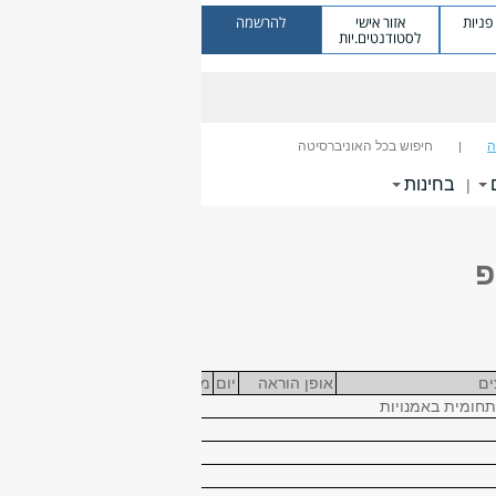
ניות
אזור אישי
להרשמה
לסטודנטים.יות
ה
חיפוש בכל האוניברסיטה
בחינות
|
פ
ים
אופן הוראה
יום
משעה
עד שעה
חדר
חומית באמנויות