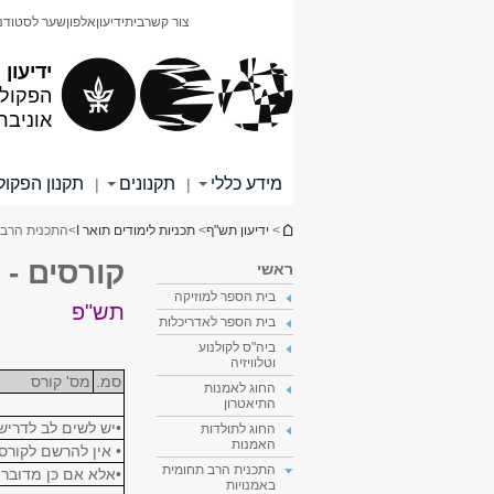
תוכן
תפריט
צור קשר
בית
ידיעון
אלפון
שער לסטודנ
עליון
ראשי
ידיעון
הפקולט
אוניבר
מידע כללי
תקנונים
תקנון הפקו
|
|
הינך נמצא כאן
>
ידיעון תש"ף
>
תכניות לימודים תואר I
>
התכנית הרב 
קורסים -
ראשי
בית הספר למוזיקה
תש"פ
בית הספר לאדריכלות
ביה"ס לקולנוע
וטלוויזיה
סמ.
מס' קורס
החוג לאמנות
התיאטרון
•יש לשים לב לדריש
החוג לתולדות
האמנות
• אין להרשם לקורס
התכנית הרב תחומית
•אלא אם כן מדובר ב
באמנויות