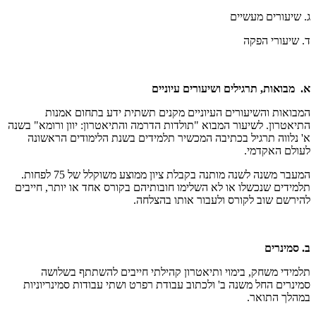
ג. שיעורים מעשיים
ד. שיעורי הפקה
א. מבואות, תרגילים ושיעורים עיוניים
המבואות והשיעורים העיוניים מקנים תשתית ידע בתחום אמנות
התיאטרון. לשיעור המבוא "תולדות הדרמה והתיאטרון: יוון ורומא" בשנה
א' נלווה תרגיל בכתיבה המכשיר תלמידים בשנת הלימודים הראשונה
לעולם האקדמי.
המעבר משנה לשנה מותנה בקבלת ציון ממוצע משוקלל של 75 לפחות.
תלמידים שנכשלו או לא השלימו חובותיהם בקורס אחד או יותר, חייבים
להירשם שוב לקורס ולעבור אותו בהצלחה.
ב. סמינרים
תלמידי משחק, בימוי ותיאטרון קהילתי חייבים להשתתף בשלושה
סמינרים החל משנה ב' ולכתוב עבודת רפרט ושתי עבודות סמינריוניות
במהלך התואר.