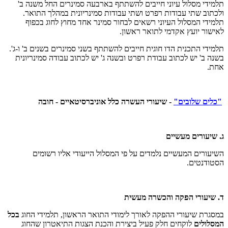
תלמידי מסלול עיוני חייבים להשתתף בארבעה סמינרים החל משנה ב'
ולכתוב שתי עבודות רפרט ושתי עבודות סמינריונית במהלך התואר.
תלמידי המסלול העיוני רשאים לבחור סמינר אחד מחוץ לחוג בכפוף
לאישור יועץ אקדמי לתואר ראשון.
תלמידי התכנית הדו חוגית חייבים להשתתף בשני סמינרים בשנים ב' ו-ג'.
בשנה ב' יש לכתוב עבודת רפרט ובשנה ג' יש לכתוב עבודה סמינריונית
אחת.
"כלים שלובים"
- שיעורי העשרה כלל אוניברסיטאיים - חובה
ג. שיעורים מעשיים
השיעורים המעשיים נלמדים על פי המסלול הייעודי אליו רשומים
הסטודנטים.
ד. שיעורי הפקה והכשרה מעשית
במסגרת שיעורי ההפקה לאורך לימודי התואר הראשון, תלמידי החוג
בכל
המסלולים
לוקחים חלק פעיל ביצירת והכנת הצגות התיאטרון שהחוג