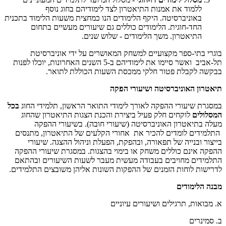
ללמוד את אמנות התיאטרון לצד לימודיהם בחוג נוסף
באוניברסיטה. היקף הלימודים הנו כמחצית משעות הלימוד בתכנית
החד-חוגית. הלימודים כוללים גם שיעורים מעשיים בתחום
התיאטרון. משך הלימודים - שלוש שנים.
בוגרי בתי-ספר מקצועיים למשחק המאושרים על ידי אוניברסיטת
תל-אביב ואשר סיימו את לימודיהם ב-5 השנים האחרונות, יוכלו לפנות
בבקשה לקבלת פטור חלקי ממכסת השעות הכוללת לתואר.
תיאטרון האוניברסיטה ושיעורי הפקה
במסגרת שיעורי ההפקה לאורך לימודי התואר הראשון, תלמידי החוג
בכל
המסלולים
לוקחים חלק פעיל ביצירת והכנת הצגות התיאטרון שהחוג
מעלה בתיאטרון האוניברסיטה (שיעורי חובה). בשיעורי ההפקה
התלמידים לומדים להכיר את אחורי הקלעים של התיאטרון, מתנסים
בייצור ובנייה של תפאורה, ובהפקת, הפעלת וניהול ההצגה. שיעורי
ההפקה אינם כוללים משחק או בימוי בהצגות. במסגרת שיעורי ההפקה
התלמידים מחויבים בעבודה מעשית מעבר לשעות השיעורים ובהתאם
לדרישות לוחות הזמנים של ההפקות השונות אליהן משובצים התלמידים.
מבנה הלימודים
א. מבואות, תרגילים ושיעורים עיוניים
ב. סמינרים