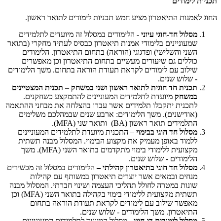
תכניות לימודים
החוג לאמנות התיאטרון מציע חמש תכניות לימודים לתואר ראשון.
מסלול חד-חוגי עיוני
- הלימודים במסלול זה מיועדים לתלמידים
שמעוניינים בלימודי אמנות תיאטרון כבסיס לעתיד מחקרי (בתואר
השני והשלישי) ופדגוגי (הוראה) בתחום התיאטרון. הלימודים
כוללים גם שיעורים מעשיים בתחום התיאטרון וכן מאפשרים
שילוב עם לימודים לקראת תעודת הוראה בתחום. משך הלימודים
- שלוש שנים.
תכנית חד חוגית לתואר ראשון ושני במשחק
–
תכנית המצטיינים
במשחק
מיועדת לתלמידים המעוניינים להתמקצע כשחקנים.
לתכנית יתקבלו תלמידים אשר עברו בהצלחה את מבחני ההתאמה
(אודישנים). משך הלימודים: ארבע שנים שבמהלכם משלימים
התלמידים תואר ראשון (BA) ותואר שני
(MFA)
.
מסלול חד חוגי בבימוי
– התכנית מיועדת לתלמידים המעוניינים
ללמוד באופן מעמיק את מקצוע הבימוי. המסלול מבנה תשתית
מקצועית ללימודי בימוי מתקדמים בתואר השני (
MFA
). משך
הלימודים - שלוש שנים.
מסלול חד חוגי בתיאטרון קהילתי –
הלימודים במסלול זה מכשירים
מנחים ובמאים אשר יוצרים תיאטרון במשותף עם קהילות
שונות במטרה לחולל תהליכי העצמה ושינוי חברתי. המסלול מבנה
תשתית מקצועית ללימודי בימוי בקהילה בתואר השני
MFA)
) וכן
מאפשר שילוב עם לימודים לקראת תעודת הוראה בתחום
התיאטרון. משך הלימודים - שלוש שנים.
מסלול לימודים דו-חוגי
- מסלול המיועד לתלמידים המעוניינים