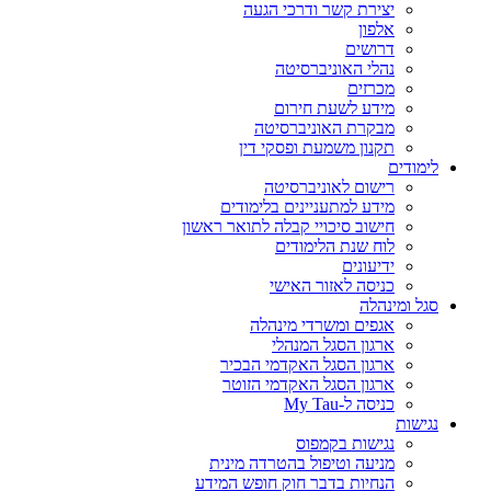
יצירת קשר ודרכי הגעה
אלפון
דרושים
נהלי האוניברסיטה
מכרזים
מידע לשעת חירום
מבקרת האוניברסיטה
תקנון משמעת ופסקי דין
לימודים
רישום לאוניברסיטה
מידע למתעניינים בלימודים
חישוב סיכויי קבלה לתואר ראשון
לוח שנת הלימודים
ידיעונים
כניסה לאזור האישי
סגל ומינהלה
אגפים ומשרדי מינהלה
ארגון הסגל המנהלי
ארגון הסגל האקדמי הבכיר
ארגון הסגל האקדמי הזוטר
כניסה ל-My Tau
נגישות
נגישות בקמפוס
מניעה וטיפול בהטרדה מינית
הנחיות בדבר חוק חופש המידע