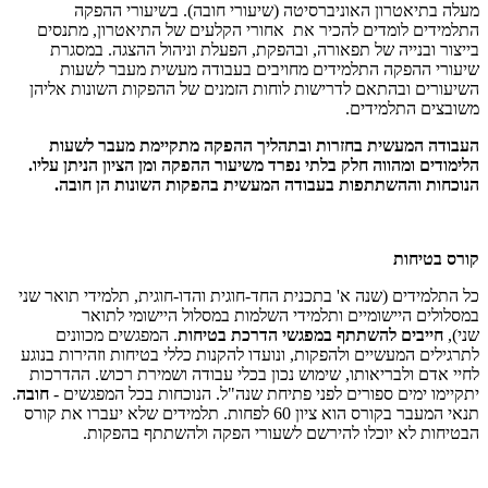
מעלה בתיאטרון האוניברסיטה (שיעורי חובה). בשיעורי ההפקה
התלמידים לומדים להכיר את אחורי הקלעים של התיאטרון, מתנסים
בייצור ובנייה של תפאורה, ובהפקת, הפעלת וניהול ההצגה. במסגרת
שיעורי ההפקה התלמידים מחויבים בעבודה מעשית מעבר לשעות
השיעורים ובהתאם לדרישות לוחות הזמנים של ההפקות השונות אליהן
משובצים התלמידים.
העבודה המעשית בחזרות ובתהליך ההפקה מתקיימת מעבר לשעות
הלימודים ומהווה חלק בלתי נפרד משיעור ההפקה ומן הציון הניתן עליו.
הנוכחות וההשתתפות בעבודה המעשית בהפקות השונות הן חובה.
קורס בטיחות
כל התלמידים (שנה א' בתכנית החד-חוגית והדו-חוגית, תלמידי תואר שני
במסלולים היישומיים ותלמידי השלמות במסלול היישומי לתואר
שני),
חייבים להשתתף במפגשי הדרכת בטיחות
. המפגשים מכוונים
לתרגילים המעשיים ולהפקות, ונועדו להקנות כללי בטיחות וזהירות בנוגע
לחיי אדם ולבריאותו, שימוש נכון בכלי עבודה ושמירת רכוש. ההדרכות
יתקיימו ימים ספורים לפני פתיחת שנה"ל. הנוכחות בכל המפגשים -
חובה
.
תנאי המעבר בקורס הוא ציון 60 לפחות. תלמידים שלא יעברו את קורס
הבטיחות לא יוכלו להירשם לשעורי הפקה ולהשתתף בהפקות.