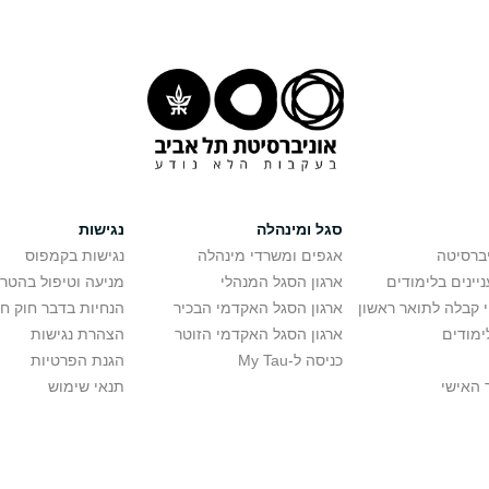
סגל ומינהלה
נגישות
יברסיטה
אגפים ומשרדי מינהלה
נגישות בקמפוס
יינים בלימודים
ארגון הסגל המנהלי
מניעה וטיפול בהטר
י קבלה לתואר ראשון
ארגון הסגל האקדמי הבכיר
הנחיות בדבר חוק ח
ימודים
ארגון הסגל האקדמי הזוטר
הצהרת נגישות
כניסה ל-My Tau
הגנת הפרטיות
 האישי
תנאי שימוש