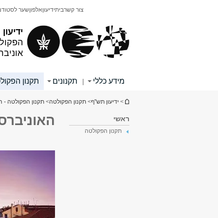
תוכן
תפריט
צור קשר
בית
ידיעון
אלפון
שער לסטודנ
עליון
ראשי
ידיעון
הפקולט
אוניבר
מידע כללי
תקנונים
תקנון הפקול
|
הינך נמצא כאן
>
ידיעון תש"ף
>
תקנון הפקולטה
>
תקנון הפקולטה - 
האוניברסי
ראשי
תקנון הפקולטה