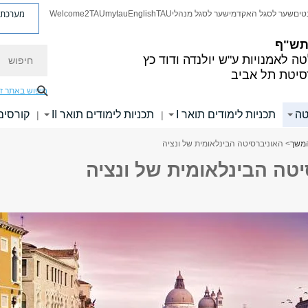
מערכת פ
טים
שער לסגל האקדמי
שער לסגל מנהלי
TAU
English
mytau
Welcome2TAU
 תש"ף
חיפוש
ה לאמנויות
ע"ש יולנדה ודוד כץ
סיטת תל אביב
חיפוש באתר ז
טה
תכניות לימודים תואר I
תכניות לימודים תואר II
קורסים
|
|
המשך
> האוניברסיטה הבינלאומית של ונציה
טה הבינלאומית של ונציה