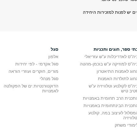
ם יש לפנות למזכירות היחידה
תי ספר, חוגים ותכניות
סגל
יה"ס לאדריכלות ע"ש עזריאלי
אלפון
יה"ס למוזיקה ע"ש בוכמן-מהטה
סגל אקדמי - לפי יחידות
חוג לאמנות התיאטרון
מורים, חוקרים ועוזרי הוראה
חוג לתולדות האמנות
סגל מנהלי
יה"ס לקולנוע וטלוויזיה ע"ש
הדוקטורנטיות.ים של הפקולטה
טיב טיש
לאמנויות
תכנית הרב תחומית באמנויות
תכנית הבינתחומית באמנויות
מסלול לעיצוב במה, קולנוע
טלוויזיה
ימודי משחק