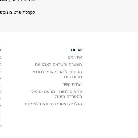
לקבלת פרטים נוספי
אודות
ב
אירועים
ב
העשרה והשראה באמנויות
ב
הפסטיבל הבינלאומי לסרטי
ה
סטודנטים
ה
יצירת קשר
ב
קמפוס בטוח - מניעה וטיפול
ס
בהטרדה מינית
ה
הגלריה האוניברסיטאית לאמנות
ה
ה
ו
ל