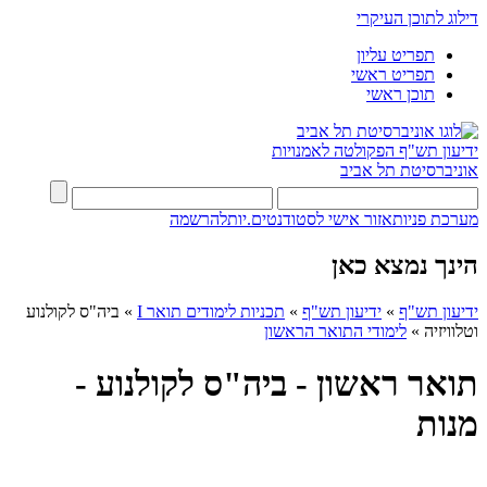
דילוג לתוכן העיקרי
תפריט עליון
תפריט ראשי
תוכן ראשי
ידיעון תש"ף
הפקולטה לאמנויות
אוניברסיטת תל אביב
מערכת פניות
אזור אישי לסטודנטים.יות
להרשמה
הינך נמצא כאן
ידיעון תש"ף
»
ידיעון תש"ף
»
תכניות לימודים תואר I
»
ביה"ס לקולנוע
וטלוויזיה
»
לימודי התואר הראשון
תואר ראשון - ביה"ס לקולנוע -
מנות