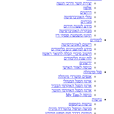
יצירת קשר ודרכי הגעה
אלפון
דרושים
נהלי האוניברסיטה
מכרזים
מידע לשעת חירום
מבקרת האוניברסיטה
תקנון משמעת ופסקי דין
לימודים
רישום לאוניברסיטה
מידע למתעניינים בלימודים
חישוב סיכויי קבלה לתואר ראשון
לוח שנת הלימודים
ידיעונים
כניסה לאזור האישי
סגל ומינהלה
אגפים ומשרדי מינהלה
ארגון הסגל המנהלי
ארגון הסגל האקדמי הבכיר
ארגון הסגל האקדמי הזוטר
כניסה ל-My Tau
נגישות
נגישות בקמפוס
מניעה וטיפול בהטרדה מינית
הנחיות בדבר חוק חופש המידע