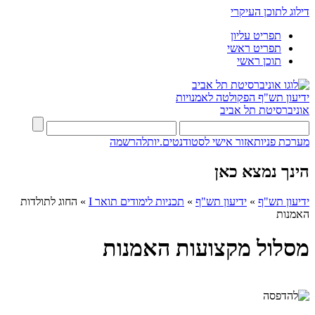
דילוג לתוכן העיקרי
תפריט עליון
תפריט ראשי
תוכן ראשי
ידיעון תש"ף
הפקולטה לאמנויות
אוניברסיטת תל אביב
מערכת פניות
אזור אישי לסטודנטים.יות
להרשמה
הינך נמצא כאן
ידיעון תש"ף
»
ידיעון תש"ף
»
תכניות לימודים תואר I
»
החוג לתולדות
האמנות
מסלול מקצועות האמנות