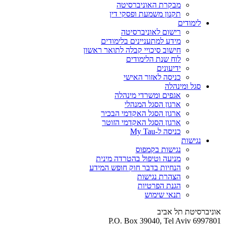
מבקרת האוניברסיטה
תקנון משמעת ופסקי דין
לימודים
רישום לאוניברסיטה
מידע למתעניינים בלימודים
חישוב סיכויי קבלה לתואר ראשון
לוח שנת הלימודים
ידיעונים
כניסה לאזור האישי
סגל ומינהלה
אגפים ומשרדי מינהלה
ארגון הסגל המנהלי
ארגון הסגל האקדמי הבכיר
ארגון הסגל האקדמי הזוטר
כניסה ל-My Tau
נגישות
נגישות בקמפוס
מניעה וטיפול בהטרדה מינית
הנחיות בדבר חוק חופש המידע
הצהרת נגישות
הגנת הפרטיות
תנאי שימוש
אוניברסיטת תל אביב
P.O. Box 39040, Tel Aviv 6997801