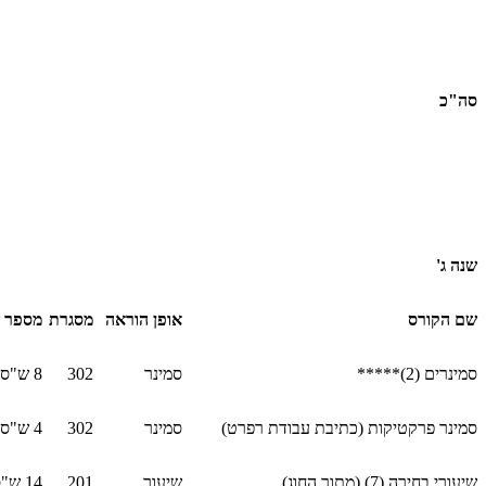
סה"כ
שנה ג'
שם הקורס
אופן הוראה
מסגרת
מספר 
סמינרים (2)*****
סמינר
302
8 ש"ס
סמינר פרקטיקות (כתיבת עבודת רפרט)
סמינר
302
4 ש"ס
שיעורי בחירה (7) (מתוך החוג)
שיעור
201
14 ש"ס