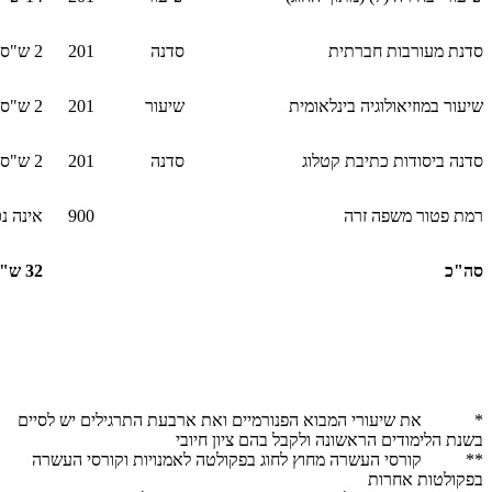
סדנת מעורבות חברתית
סדנה
201
2 ש"ס
שיעור במוזיאולוגיה בינלאומית
שיעור
201
2 ש"ס
סדנה ביסודות כתיבת קטלוג
סדנה
201
2 ש"ס
רמת פטור משפה זרה
900
אינה נ
סה"כ
32 ש"ס
* את שיעורי המבוא הפנורמיים ואת ארבעת התרגילים יש לסיים
בשנת הלימודים הראשונה ולקבל בהם ציון חיובי
** קורסי העשרה מחוץ לחוג בפקולטה לאמנויות וקורסי העשרה
בפקולטות אחרות