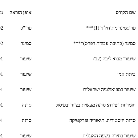
שם הקורס
אופן הוראה
מס
פרוסמינר מתודולוגי (1)***
פרו"ס
02
סמינר (כתיבת עבודת רפרט)****
סמינר
02
שיעורי מבוא ליבה (12)
שיעור
01
כיתת אמן
שיעור
01
שיעור במוזיאולוגיה ישראלית
שיעור
01
חומריות ויצירה: סדנה מעשית בציור ובפיסול
סדנה
01
סדנת היסטוריה, תיאוריה ופרקטיקה
סדנה
01
שיעור בחירה בשפה האנגלית
שיעור
01