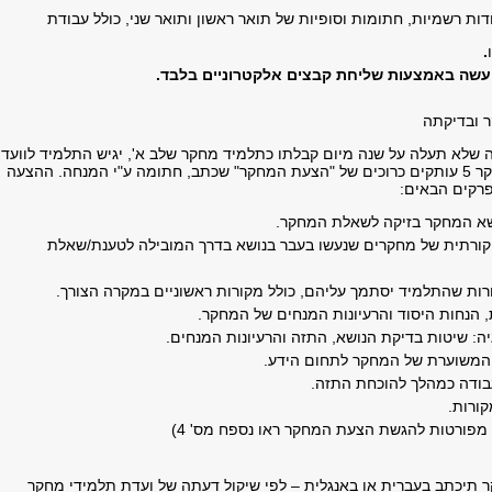
ות רשמיות, חתומות וסופיות של תואר ראשון ותואר שני, כולל עבודת
.
עשה באמצעות שליחת קבצים אלקטרוניים בלבד.
 ובדיקתה
שלא תעלה על שנה מיום קבלתו כתלמיד מחקר שלב א', יגיש התלמיד לוועד
לתלמידי מחקר 5 עותקים כרוכים של "הצעת המחקר" שכתב, חתומה ע"י המנחה. ההצעה
פרקים הבאים:
מחקר בזיקה לשאלת המחקר.
ת של מחקרים שנעשו בעבר בנושא בדרך המובילה לטענת/שאלת
התלמיד יסתמך עליהם, כולל מקורות ראשוניים במקרה הצורך.
ות היסוד והרעיונות המנחים של המחקר.
טות בדיקת הנושא, התזה והרעיונות המנחים.
רת של המחקר לתחום הידע.
כמהלך להוכחת התזה.
ות.
ת להגשת הצעת המחקר ראו נספח מס' 4)
תיכתב בעברית או באנגלית – לפי שיקול דעתה של ועדת תלמידי מחקר