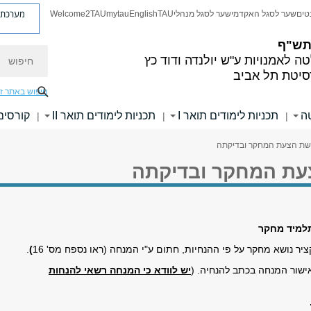
מערכת פ
טים
שער לסגל האקדמי
שער לסגל מנהלי
TAU
English
mytau
Welcome2TAU
 תש"ף
חיפוש
ה לאמנויות
ע"ש יולנדה ודוד כץ
סיטת תל אביב
חיפוש באתר ז
ה
תכניות לימודים תואר I
תכניות לימודים תואר II
קורסים
|
|
|
שת הצעת המחקר ובדיקתה
ת המחקר ובדיקתה
למיד מחקר
יר נושא מחקר על פי ההנחיות, חתום ע"י המנחה (ראו נספח מס' 16
)
.
ישור המנחה בכתב להנחיה. (
יש לוודא כי המנחה רשאי להנחות