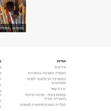
נספחים - טפסים
אודות
ב
אירועים
ב
העשרה והשראה באמנויות
ב
הפסטיבל הבינלאומי לסרטי
ה
סטודנטים
ה
יצירת קשר
ב
קמפוס בטוח - מניעה וטיפול
ס
בהטרדה מינית
ה
הגלריה האוניברסיטאית לאמנות
ה