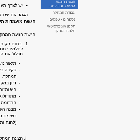
הגשת הצעת
יש לצרף תעוד
המחקר ובדיקתה
עבודת המחקר
הגמר אם יש כזו
נספחים - טפסים
הגשת מועמדות תי
תקנון אוניברסיטאי
תלמידי מחקר
הגשת הצעת המחקר
בתום תקופה 
תכלול את ה
- תיאור נושא ה
- סקירה ביקורתי
המחקר.
- דיון במקורות ש
- היפותזות, הנח
- מתודולוגיה: שי
- התרומה המשוע
- מבנה העבודה 
- רשימת מקור
(להנחיות מפורטו
הצעת המחקר 