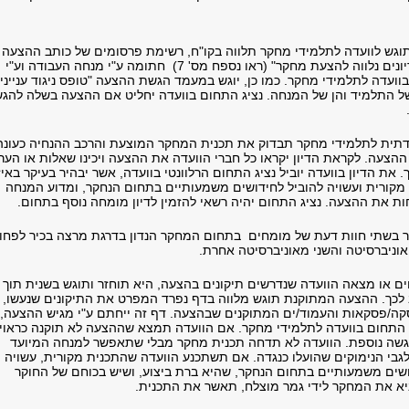
גש לוועדה לתלמידי מחקר תלווה בקו"ח, רשימת פרסומים של כותב ההצעה ו
"טופס קריטריונים נלווה להצעת מחקר" (ראו נספח מס' 7) חתומה ע"י מנחה העבודה וע"י
וועדה לתלמידי מחקר. כמו כן, יוגש במעמד הגשת ההצעה "טופס ניגוד ענייני
ל התלמיד והן של המנחה. נציג התחום בוועדה יחליט אם ההצעה בשלה להג
דתית לתלמידי מחקר תבדוק את תכנית המחקר המוצעת והרכב ההנחיה כעונה
ההצעה. לקראת הדיון יקראו כל חברי הוועדה את ההצעה ויכינו שאלות או הער
 את הדיון בוועדה יוביל נציג התחום הרלוונטי בוועדה, אשר יבהיר בעיקר באי
מקורית ועשויה להוביל לחידושים משמעותיים בתחום הנחקר, ומדוע המנחה
ת את ההצעה. נציג התחום יהיה רשאי להזמין לדיון מומחה נוסף בתחום.
ר בשתי חוות דעת של מומחים בתחום המחקר הנדון בדרגת מרצה בכיר לפחו
וניברסיטה והשני מאוניברסיטה אחרת.
ם או מצאה הוועדה שנדרשים תיקונים בהצעה, היא תוחזר ותוגש בשנית תוך
 לכך. ההצעה המתוקנת תוגש מלווה בדף נפרד המפרט את התיקונים שנעשו,
סקה/פסקאות והעמוד/ים המתוקנים שבהצעה. דף זה ייחתם ע"י מגיש ההצעה,
 התחום בוועדה לתלמידי מחקר. אם הוועדה תמצא שההצעה לא תוקנה כראוי,
שה נוספת. הוועדה לא תדחה תכנית מחקר מבלי שתאפשר למנחה המיועד
לגבי הנימוקים שהועלו כנגדה. אם תשתכנע הוועדה שהתכנית מקורית, עשויה
ושים משמעותיים בתחום הנחקר, שהיא ברת ביצוע, ושיש בכוחם של החוקר
א את המחקר לידי גמר מוצלח, תאשר את התכנית.