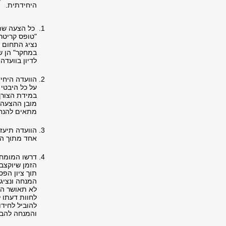
היחידתית.
כל הצעה שתו
נציג התחום ב
במחקר" הן ש
לדיון בוועדה.
הוועדה היחי
על כל היבטי 
במידת הצורך.
מובן ההצעה 
מתאים להנחו
הוועדה תיעז
אחד מתוך הא
דרשו המומחי
הזמן שיוקצב
תוך ציון הפ
המנחה ונציג
לא תאושר הג
לחוות דעתו 
להוביל לחיד
והמנחה להבי