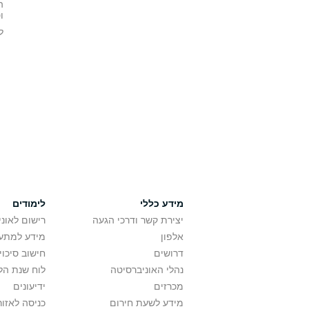
ה
ו
ל
מידע כללי
לימודים
יצירת קשר ודרכי הגעה
רישום לאונ
אלפון
מידע למתענ
דרושים
חישוב סיכוי
נהלי האוניברסיטה
לוח שנת הל
מכרזים
ידיעונים
מידע לשעת חירום
כניסה לאזור