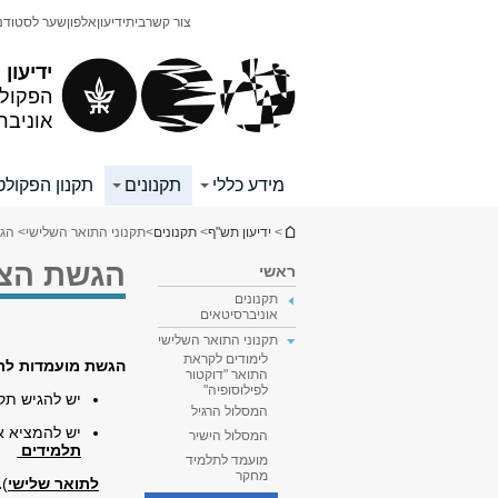
תוכן
תפריט
צור קשר
בית
ידיעון
אלפון
שער לסטודנ
עליון
ראשי
ידיעון
הפקולט
אוניבר
מידע כללי
תקנונים
תקנון הפקולט
הינך נמצא כאן
>
ידיעון תש"ף
>
תקנונים
>
תקנוני התואר השלישי
> הג
הגשת הצע
ראשי
תקנונים
אוניברסיטאים
תקנוני התואר השלישי
לימודים לקראת
הגשת מועמדות לת
התואר "דוקטור
לפילוסופיה"
יש להגיש תקצ
המסלול הרגיל
יש להמציא א
המסלול הישיר
תלמידים
מועמד לתלמיד
מחקר
לתואר שלישי
)
.