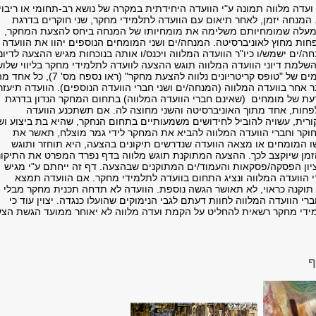
 ועדה מלווה תמונה ע"י הוועדה היחידתית במקרה של נושא רב-תחומי או ריבוי
 המנחה יזמן, לאחר תיאום עם הוועדה לתלמידי מחקר, שני חוקרים בדרגת
מעלה שמומחיותם משלימה את מומחיותו של המנחה ביחס להצעת המחקר,
ות מחוץ לאוניברסיטה. המנחה/ים ושני המומחים הנוספים יהוו את הוועדה
ה/ים ישמש/ו כיו"ר הוועדה המלווה ויכנס/ו אותה בנוכחות מגיש ההצעה לדיונ
שלמת דיוני הוועדה המלווה תוגש ההצעה לוועדה לתלמידי מחקר בליווי שלו
עותקים חתומים של "טופס קריטריונים נלווה להצעת מחקר" (ראו נספח מס' 
 אחר בוועדה המלווה (המנחה/ים ושני חברי הוועדה הנוספים). הוועדה תיעזר
עת של מומחים (שאינם חברי הוועדה המלווה) בתחום המחקר הנדון בדרגת
פחות, אחד מתוך האוניברסיטה והשני מחוצה לה. אם תשתכנע הוועדה
רית, עשויה להוביל לחידושים משמעותיים בתחום הנחקר, שהיא בת ביצוע וש
וקר וחברי הוועדה המלווה להביא את המחקר לידי גמר מוצלח, תאשר את
ו המומחים או מצאה הוועדה שנדרשים תיקונים בהצעה, היא תוחזר ותוגש
זמן שיוקצב לכך. ההצעה המתוקנת תוגש מלווה בדף נפרד המפרט את התיקונ
ציון הפסקה/פסקאות והעמוד/ים המתוקנים שבהצעה. דף זה ייחתם ע"י מגיש
 הוועדה המלווה ונציג התחום בוועדה לתלמידי מחקר. אם הוועדה תמצא
וקנה כראוי, לא תאושר הגשה נוספת. הוועדה לא תדחה תכנית מחקר מבלי
 הוועדה המלווה לחוות דעתם לגבי הנימוקים שהועלו כנגדה. יצוין עוד כי
ידי מחקר רשאית להחליט על הקמת ועדה מלווה לא יאוחר ממועד הגשת הצ
ף