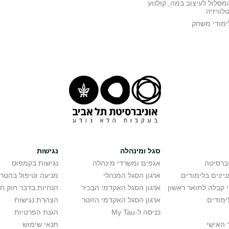
מסלול לעיצוב במה, קולנוע
טלוויזיה
ימודי משחק
סגל ומינהלה
נגישות
יברסיטה
אגפים ומשרדי מינהלה
נגישות בקמפוס
יינים בלימודים
ארגון הסגל המנהלי
מניעה וטיפול בהטר
י קבלה לתואר ראשון
ארגון הסגל האקדמי הבכיר
הנחיות בדבר חוק ח
ימודים
ארגון הסגל האקדמי הזוטר
הצהרת נגישות
כניסה ל-My Tau
הגנת הפרטיות
 האישי
תנאי שימוש