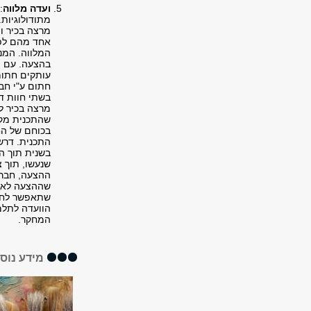
ועדה מלווה
:
מתודולוגיות.
מרצה בכיר ו
אחד מהם לפח
המלווה. המנח
בהצעה. עם ה
חתום ע"י חבר
בשתי חוות ד
מרצה בכיר ל
שהתכנית מקו
בכוחם של הח
התכנית. דרש
בשנית תוך ה
שנעשו, תוך 
ההצעה, חברי
שההצעה לא ת
שתאפשר לחברי
הוועדה לתלמ
המחקר.
מידע נוס