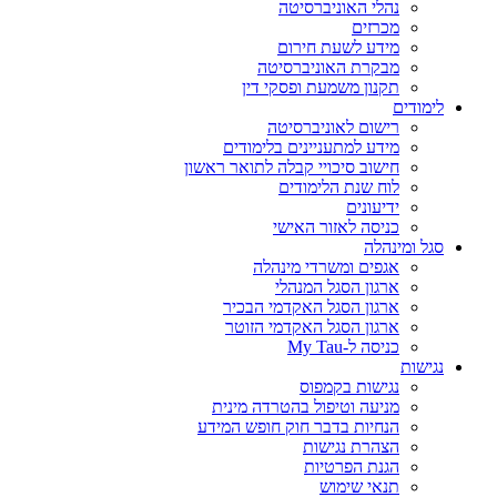
נהלי האוניברסיטה
מכרזים
מידע לשעת חירום
מבקרת האוניברסיטה
תקנון משמעת ופסקי דין
לימודים
רישום לאוניברסיטה
מידע למתעניינים בלימודים
חישוב סיכויי קבלה לתואר ראשון
לוח שנת הלימודים
ידיעונים
כניסה לאזור האישי
סגל ומינהלה
אגפים ומשרדי מינהלה
ארגון הסגל המנהלי
ארגון הסגל האקדמי הבכיר
ארגון הסגל האקדמי הזוטר
כניסה ל-My Tau
נגישות
נגישות בקמפוס
מניעה וטיפול בהטרדה מינית
הנחיות בדבר חוק חופש המידע
הצהרת נגישות
הגנת הפרטיות
תנאי שימוש