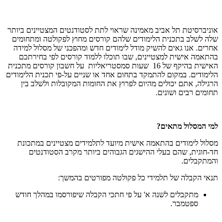
אוניברסיטת תל אביב מאמינה שראוי לתת לסטודנטים המצטיינים ביותר
שלה לשלב בתכנית הלימודים שלהם קורסים מחוץ לפקולטה ומתחומים
אחרים. אנו גאים להשיק מודל לימודים חדש ומהפכני של מסלול למידה
בהתאמה אישית למצטיינים, שבו תוכלו ללמוד קורסים לפי בחירתכם
האישית בהיקף של 16 שעות סמסטריאליות על חשבון קורסים מתכנית
הלימודים. במקום להתמקד בתחום אחד או שניים על-פי תכנית הלימודים
הרגילה, אתם יכולים מהיום לפרוץ את החומות המקובלות ולשלב בין
תחומים רבים ושונים.
למי המסלול מתאים?
מסלול לימודים בהתאמה אישית מיועד לתלמידים מצטיינים במתכונת
חד-חוגית, שהם בעלי ההישגים הגבוהים ביותר מקרב הסטודנטים
והמתקבלים.
תנאי הקבלה של תלמידי כל פקולטה מפורטים בהמשך:
מתקבלים לשנה א' על פי חתכי הקבלה שיפורסמו במהלך חודש
ספטמבר.