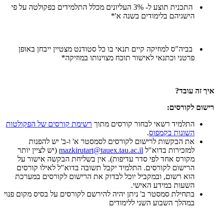
התכנית תוצע ל- 3% העליונים מכלל התלמידים בפקולטה על פי
הישגיהם בלימודים בשנה א'*
בביה"ס למוזיקה קיים תנאי בו כל סטודנט מצטיין ייבחן באופן
פרטני וכתנאי לאישור תוכח מצוינותו במוזיקה*
איך זה עובד?
רישום לקורסים:
התלמיד רשאי לבחור קורסים מתוך
רשימת קורסים של הפקולטות
השונות בקמפוס
.
את הבקשות לרישום לקורסים לסמסטר א' ו-ב' יש להפנות
למזכירות בדוא"ל
mazkirutart@tauex.tau.ac.il
(יש לציין יותר
מקורס אחד לפי סדר עדיפות). אין בשליחת הבקשה אישור על
הרישום לקורסים. התלמיד יקבל תשובה בדוא"ל לאילו קורסים
הוא רשום, ובמקביל יוכל לבדוק את הרישום לקורסים במערכת
השעות במידע האישי.
בתחילת סמסטר ב' ניתן יהיה להירשם לקורסים על בסיס מקום פנוי
במהלך השבוע השני ללימודים