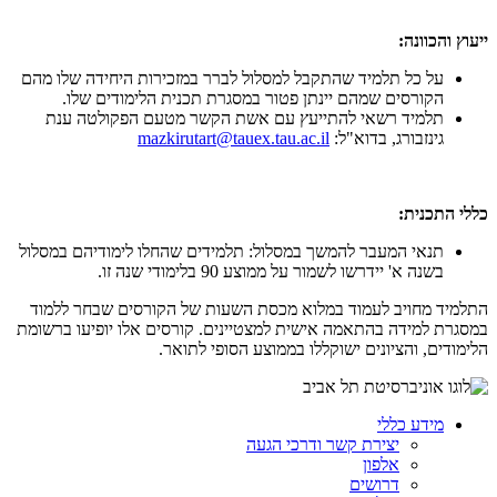
ייעוץ והכוונה:
על כל תלמיד שהתקבל למסלול לברר במזכירות היחידה שלו מהם
הקורסים שמהם יינתן פטור במסגרת תכנית הלימודים שלו.
תלמיד רשאי להתייעץ עם אשת הקשר מטעם הפקולטה ענת
גינזבורג, בדוא"ל:
mazkirutart@tauex.tau.ac.il
כללי התכנית:
תנאי המעבר להמשך במסלול: תלמידים שהחלו לימודיהם במסלול
בשנה א' יידרשו לשמור על ממוצע 90 בלימודי שנה זו.
התלמיד מחויב לעמוד במלוא מכסת השעות של הקורסים שבחר ללמוד
במסגרת למידה בהתאמה אישית למצטיינים. קורסים אלו יופיעו ברשומת
הלימודים, והציונים ישוקללו בממוצע הסופי לתואר.
מידע כללי
יצירת קשר ודרכי הגעה
אלפון
דרושים