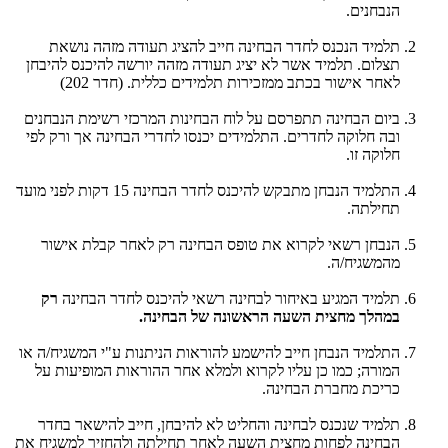
הנבחנים.
תלמיד הנכנס לחדר הבחינה חייב להציג תעודה מזהה נושאת
תצלום. תלמיד אשר לא יציג תעודה מזהה יורשה להיכנס להיבחן
לאחר אישור בכתב ממזכירות תלמידים כללית. (חדר 202)
ביום הבחינה תתפרסם על לוח הבחינות המרכזי רשימת הנבחנים
ובה חלוקה לחדרים. התלמידים יכנסו לחדרי הבחינה אך ורק לפי
חלוקה זו.
התלמיד הנבחן מתבקש להיכנס לחדר הבחינה 15 דקות לפני מועד
תחילתה.
הנבחן רשאי לקרוא את טופס הבחינה רק לאחר קבלת אישור
מהמשגיח/ה.
תלמיד המגיע באיחור לבחינה רשאי להיכנס לחדר הבחינה
רק
במהלך מחצית השעה הראשונה של הבחינה.
התלמיד הנבחן חייב להישמע להוראות הניתנות ע"י המשגיח/ה או
המורה; כמו כן עליו לקרוא ולמלא אחר ההוראות המופיעות על
כריכת מחברת הבחינה.
תלמיד שנכנס לבחינה והחליט לא להיבחן, חייב להישאר בחדר
הבחינה לפחות מחצית השעה לאחר תחילתה ולהחזיר למשגיח את