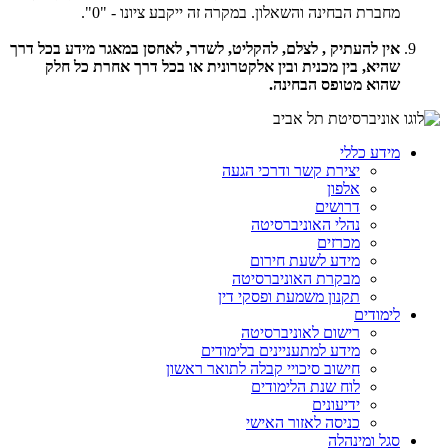
מחברת הבחינה והשאלון. במקרה זה ייקבע ציונו - "0".
אין להעתיק , לצלם, להקליט, לשדר, לאחסן במאגר מידע בכל דרך
שהיא, בין מכנית ובין אלקטרונית או בכל דרך אחרת כל חלק
שהוא מטופס הבחינה.
מידע כללי
יצירת קשר ודרכי הגעה
אלפון
דרושים
נהלי האוניברסיטה
מכרזים
מידע לשעת חירום
מבקרת האוניברסיטה
תקנון משמעת ופסקי דין
לימודים
רישום לאוניברסיטה
מידע למתעניינים בלימודים
חישוב סיכויי קבלה לתואר ראשון
לוח שנת הלימודים
ידיעונים
כניסה לאזור האישי
סגל ומינהלה