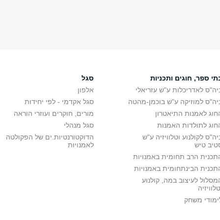
תי ספר, חוגים ותכניות
סגל
יה"ס לאדריכלות ע"ש עזריאלי
אלפון
יה"ס למוזיקה ע"ש בוכמן-מהטה
סגל אקדמי - לפי יחידות
חוג לאמנות התיאטרון
מורים, חוקרים ועוזרי הוראה
חוג לתולדות האמנות
סגל מנהלי
יה"ס לקולנוע וטלוויזיה ע"ש
הדוקטורנטיות.ים של הפקולטה
טיב טיש
לאמנויות
תכנית הרב תחומית באמנויות
תכנית הבינתחומית באמנויות
מסלול לעיצוב במה, קולנוע
טלוויזיה
ימודי משחק