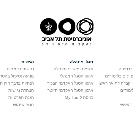
סגל ומינהלה
נגישות
יברסיטה
אגפים ומשרדי מינהלה
נגישות בקמפוס
יינים בלימודים
ארגון הסגל המנהלי
מניעה וטיפול בהטר
י קבלה לתואר ראשון
ארגון הסגל האקדמי הבכיר
הנחיות בדבר חוק ח
ימודים
ארגון הסגל האקדמי הזוטר
הצהרת נגישות
כניסה ל-My Tau
הגנת הפרטיות
 האישי
תנאי שימוש