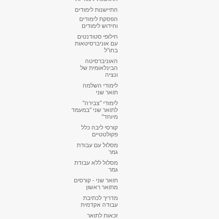
התיישנות לימודים
הפסקת לימודים
וחידוש לימודים
חילופי סטודנטים
עם אוניברסיטאות
בחו"ל
האוניברסיטה
הבינלאומית של
ונציה
לימודי השלמה
תואר שני
לימודי "צבירה"
לתואר שני "במעמד
מיוחד"
קורסי ליבה כלל
פקולטטיים
מסלול עם עבודת
גמר
מסלול ללא עבודת
גמר
תואר שני - קורסים
מתואר ראשון
מדריך לכתיבת
עבודה אקדמית
זכאות לתואר