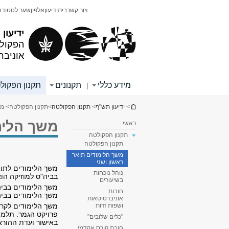
תוכן
תפריט
צור קשר
בית
ידיעון
אלפון
שער לסטודנ
עליון
ראשי
ידיעון
הפקולט
אוניבר
מידע כללי
תקנונים
תקנון הפקול
|
הינך נמצא כאן
>
ידיעון תש"ף
>
תקנון הפקולטה
>
תקנון הפקולטה
> מש
משך הלימו
ראשי
תקנון הפקולטה
תקנון הפקולטה
משך הלימודים תואר
ראשון ושני
משך הלימודים לתוא
נוהל נוכחות
בביה"ס למוזיקה הו
בשיעורים
משך הלימודים בביה
חובות
משך הלימודים בביה
אוניברסיטאות
משך הלימודים לקרא
ושפות זרות
פרויקט הגמר. תלמי
"כלים שלובים"
באישור ועדת ההוראה
חובת קורס אקדמי