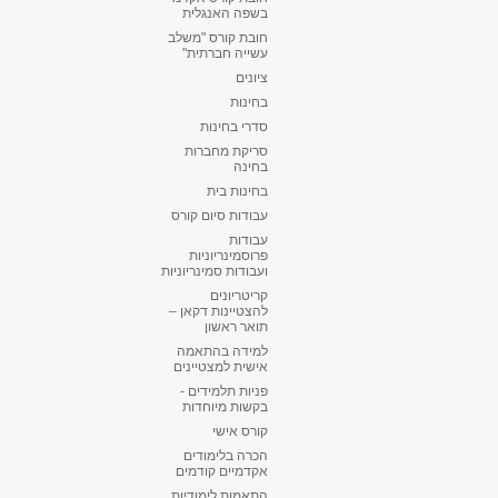
בשפה האנגלית
חובת קורס "משלב
עשייה חברתית"
ציונים
בחינות
סדרי בחינות
סריקת מחברות
בחינה
בחינות בית
עבודות סיום קורס
עבודות
פרוסמינריוניות
ועבודות סמינריוניות
קריטריונים
להצטיינות דקאן –
תואר ראשון
למידה בהתאמה
אישית למצטיינים
פניות תלמידים -
בקשות מיוחדות
קורס אישי
הכרה בלימודים
אקדמיים קודמים
התאמות לימודיות