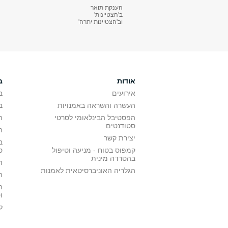
הענקת תואר
ב'הצטיינות'
וב'הצטיינות יתרה'
אודות
ב
אירועים
ב
העשרה והשראה באמנויות
ב
הפסטיבל הבינלאומי לסרטי
ה
סטודנטים
ה
יצירת קשר
ב
קמפוס בטוח - מניעה וטיפול
ס
בהטרדה מינית
ה
הגלריה האוניברסיטאית לאמנות
ה
ה
ו
ל