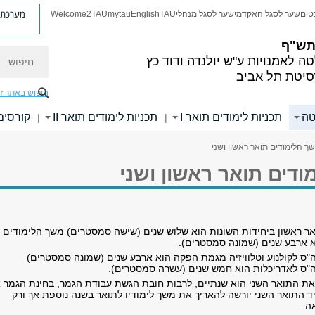
מערכת פ
טים
שער לסגל האקדמי
שער לסגל מנהלי
TAU
English
mytau
Welcome2TAU
 תש"ף
חיפוש
ה לאמנויות
ע"ש יולנדה ודוד כץ
סיטת תל אביב
חיפוש באתר ז
טה
תכניות לימודים תואר I
תכניות לימודים תואר II
קורסים
|
|
ך הלימודים תואר ראשון ושני
דים תואר ראשון ושני
ר ראשון ביחידות השונות הוא שלוש שנים (שישה סמסטרים) משך הלימודים
א ארבע שנים (שמונה סמסטרים).
"ס לקולנוע וטלוויזיה מגמת הפקה הוא ארבע שנים (שמונה סמסטרים)
"ס לאדריכלות הוא חמש שנים (עשרה סמסטרים).
ת התואר השני הוא שנתיים, לרבות חובת הגשת עבודת הגמר, בחינת הגמר א
ד התואר השני יורשה להאריך את משך לימודיו לתואר בשנה נוספת אך ורק
 ​.