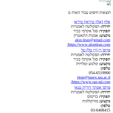
תוצאות חיפוש עבור האות ט
אלון [אלון טיראן] טיראן
יחידה:
הפקולטה לאמנויות
תפקיד:
סגל אקדמי בכיר
מקצוע:
אמנות התאטרון
alon.tiran@gmail.com
https://www.alontiran.com/
פרופ' רן [רן טל] טל
יחידה:
הפקולטה לאמנויות
תפקיד:
סגל אקדמי בכיר
מקצוע:
קולנוע וטלויזיה
טלפון:
054-6519900
rtran@tauex.tau.ac.il
https://www.ran-tal.com/
פרופ' אסתר דורית טנאי
יחידה:
הפקולטה לאמנויות
תפקיד:
בדימוס
מקצוע:
מוזיקולוגיה
טלפון:
03-6408415