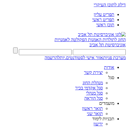
דילוג לתוכן העיקרי
תפריט עליון
תפריט ראשי
תוכן ראשי
החוג לתולדות האמנות
הפקולטה לאמנויות
אוניברסיטת תל אביב
מערכת פניות
אזור אישי לסטודנטים.יות
להרשמה
אודות
יצירת קשר
סגל
מנהלת החוג
סגל אקדמי בכיר
סגל מנהלי
סגל הוראה
מועמדים
תואר ראשון
תואר שני
תכניות לימוד
ידיעון