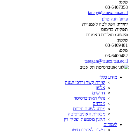
פקס:
03-6407358
tanay@tauex.tau.ac.il
פרופ' חנה טרגן
יחידה:
הפקולטה לאמנויות
תפקיד:
בדימוס
מקצוע:
תולדות האמנות
טלפון:
03-6409481
פקס:
03-6409482
taragan@tauex.tau.ac.il
מידע כללי
יצירת קשר ודרכי הגעה
אלפון
דרושים
נהלי האוניברסיטה
מכרזים
מידע לשעת חירום
מבקרת האוניברסיטה
תקנון משמעת ופסקי דין
לימודים
רישום לאוניברסיטה