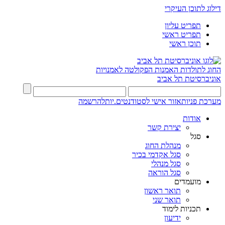
דילוג לתוכן העיקרי
תפריט עליון
תפריט ראשי
תוכן ראשי
החוג לתולדות האמנות
הפקולטה לאמנויות
אוניברסיטת תל אביב
מערכת פניות
אזור אישי לסטודנטים.יות
להרשמה
אודות
יצירת קשר
סגל
מנהלת החוג
סגל אקדמי בכיר
סגל מנהלי
סגל הוראה
מועמדים
תואר ראשון
תואר שני
תכניות לימוד
ידיעון