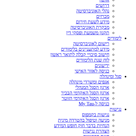
דרושים
נהלי האוניברסיטה
מכרזים
מידע לשעת חירום
מבקרת האוניברסיטה
תקנון משמעת ופסקי דין
לימודים
רישום לאוניברסיטה
מידע למתעניינים בלימודים
חישוב סיכויי קבלה לתואר ראשון
לוח שנת הלימודים
ידיעונים
כניסה לאזור האישי
סגל ומינהלה
אגפים ומשרדי מינהלה
ארגון הסגל המנהלי
ארגון הסגל האקדמי הבכיר
ארגון הסגל האקדמי הזוטר
כניסה ל-My Tau
נגישות
נגישות בקמפוס
מניעה וטיפול בהטרדה מינית
הנחיות בדבר חוק חופש המידע
הצהרת נגישות