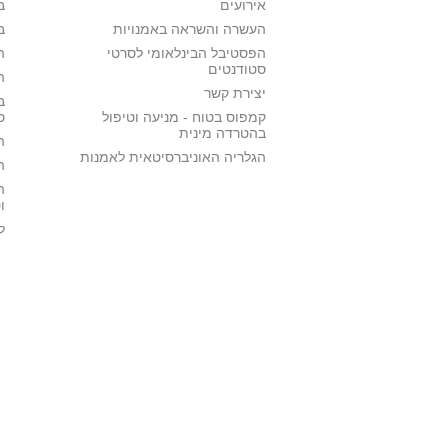
אירועים
ב
העשרה והשראה באמנויות
ב
הפסטיבל הבינלאומי לסרטי
ה
סטודנטים
ה
יצירת קשר
ב
קמפוס בטוח - מניעה וטיפול
ס
בהטרדה מינית
ה
הגלריה האוניברסיטאית לאמנות
ה
ה
ו
ל