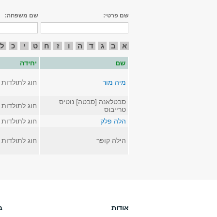
שם פרטי:
שם משפחה:
א
ב
ג
ד
ה
ו
ז
ח
ט
י
כ
ל
שם
יחידה
מיה מור
חוג לתולדות 
סבטלאנה [סבטה] נוטיס
חוג לתולדות 
טרייבוס
הלה פלק
חוג לתולדות 
הילה קופר
חוג לתולדות 
אודות
ב