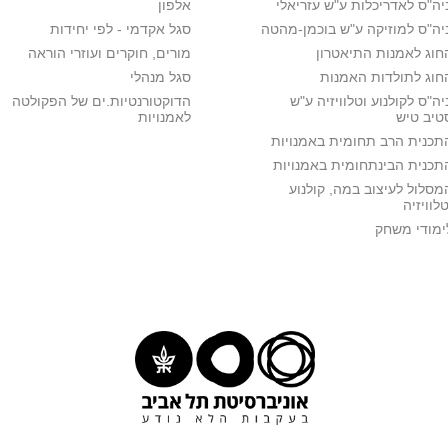
יה"ס לאדריכלות ע"ש עזריאלי
אלפון
יה"ס למוזיקה ע"ש בוכמן-מהטה
סגל אקדמי - לפי יחידות
חוג לאמנות התיאטרון
מורים, חוקרים ועוזרי הוראה
חוג לתולדות האמנות
סגל מנהלי
יה"ס לקולנוע וטלוויזיה ע"ש
הדוקטורנטיות.ים של הפקולטה
טיב טיש
לאמנויות
תכנית הרב תחומית באמנויות
תכנית הבינתחומית באמנויות
מסלול לעיצוב במה, קולנוע
טלוויזיה
ימודי משחק