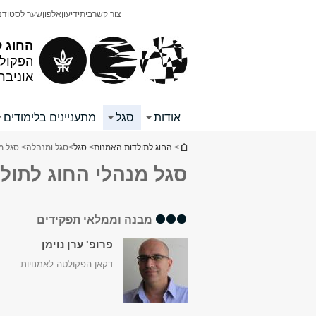
תוכן
תפריט
צור קשר
בית
ידיעון
אלפון
שער לסטודנ
עליון
ראשי
החוג ל
הפקולט
אוניבר
אודות
סגל
מתעניינים בלימודים
הינך נמצא כאן
>
החוג לתולדות האמנות
>
סגל
>
סגל ומנהלה
> סגל מ
סגל מנהלי החוג לתול
מבנה וממלאי תפקידים
פרופ' ערן נוימן
דקאן הפקולטה לאמנויות