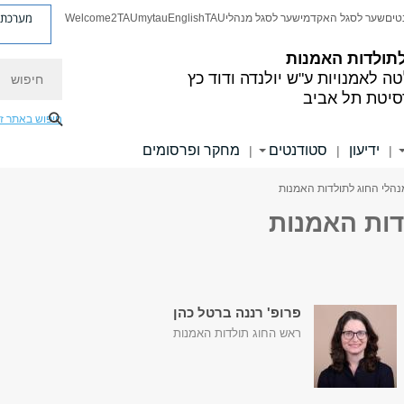
מערכת פ
טים
שער לסגל האקדמי
שער לסגל מנהלי
TAU
English
mytau
Welcome2TAU
תולדות האמנות
חיפוש
ה לאמנויות
ע"ש יולנדה ודוד כץ
סיטת תל אביב
חיפוש באתר ז
ידיעון
סטודנטים
מחקר ופרסומים
|
|
|
נהלי החוג לתולדות האמנות
דות האמנות
פרופ' רננה ברטל כהן
ראש החוג תולדות האמנות