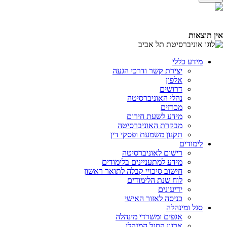
אין תוצאות
מידע כללי
יצירת קשר ודרכי הגעה
אלפון
דרושים
נהלי האוניברסיטה
מכרזים
מידע לשעת חירום
מבקרת האוניברסיטה
תקנון משמעת ופסקי דין
לימודים
רישום לאוניברסיטה
מידע למתעניינים בלימודים
חישוב סיכויי קבלה לתואר ראשון
לוח שנת הלימודים
ידיעונים
כניסה לאזור האישי
סגל ומינהלה
אגפים ומשרדי מינהלה
ארגון הסגל המנהלי