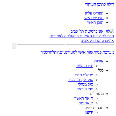
דילוג לתוכן העיקרי
תפריט עליון
תפריט ראשי
תוכן ראשי
החוג לתולדות האמנות
הפקולטה לאמנויות
אוניברסיטת תל אביב
מערכת פניות
אזור אישי לסטודנטים.יות
להרשמה
אודות
יצירת קשר
סגל
מנהלת החוג
סגל אקדמי בכיר
סגל מנהלי
סגל הוראה
מועמדים
תואר ראשון
תואר שני
תכניות לימוד
ידיעון