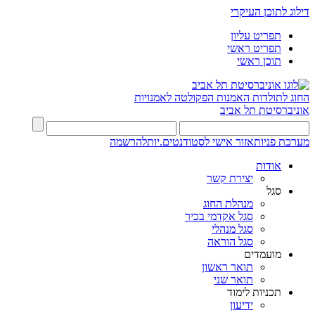
דילוג לתוכן העיקרי
תפריט עליון
תפריט ראשי
תוכן ראשי
החוג לתולדות האמנות
הפקולטה לאמנויות
אוניברסיטת תל אביב
מערכת פניות
אזור אישי לסטודנטים.יות
להרשמה
אודות
יצירת קשר
סגל
מנהלת החוג
סגל אקדמי בכיר
סגל מנהלי
סגל הוראה
מועמדים
תואר ראשון
תואר שני
תכניות לימוד
ידיעון