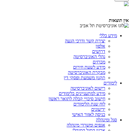
אין תוצאות
מידע כללי
יצירת קשר ודרכי הגעה
אלפון
דרושים
נהלי האוניברסיטה
מכרזים
מידע לשעת חירום
מבקרת האוניברסיטה
תקנון משמעת ופסקי דין
לימודים
רישום לאוניברסיטה
מידע למתעניינים בלימודים
חישוב סיכויי קבלה לתואר ראשון
לוח שנת הלימודים
ידיעונים
כניסה לאזור האישי
סגל ומינהלה
אגפים ומשרדי מינהלה
ארגון הסגל המנהלי