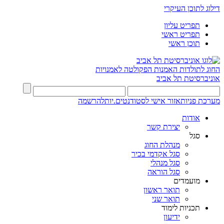
דילוג לתוכן העיקרי
תפריט עליון
תפריט ראשי
תוכן ראשי
החוג לתולדות האמנות
הפקולטה לאמנויות
אוניברסיטת תל אביב
מערכת פניות
אזור אישי לסטודנטים.יות
להרשמה
אודות
יצירת קשר
סגל
מנהלת החוג
סגל אקדמי בכיר
סגל מנהלי
סגל הוראה
מועמדים
תואר ראשון
תואר שני
תכניות לימוד
ידיעון