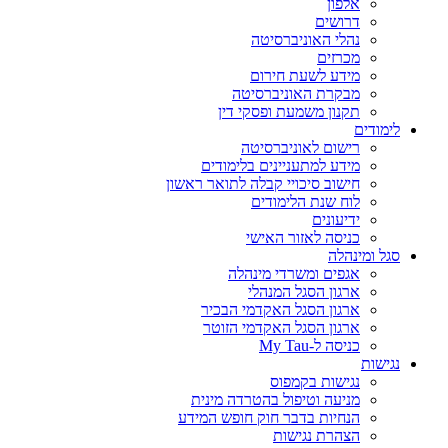
אלפון
דרושים
נהלי האוניברסיטה
מכרזים
מידע לשעת חירום
מבקרת האוניברסיטה
תקנון משמעת ופסקי דין
לימודים
רישום לאוניברסיטה
מידע למתעניינים בלימודים
חישוב סיכויי קבלה לתואר ראשון
לוח שנת הלימודים
ידיעונים
כניסה לאזור האישי
סגל ומינהלה
אגפים ומשרדי מינהלה
ארגון הסגל המנהלי
ארגון הסגל האקדמי הבכיר
ארגון הסגל האקדמי הזוטר
כניסה ל-My Tau
נגישות
נגישות בקמפוס
מניעה וטיפול בהטרדה מינית
הנחיות בדבר חוק חופש המידע
הצהרת נגישות