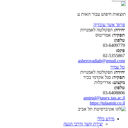
תוצאות חיפוש עבור האות ע
פרופ' אשר עובדיה
יחידה:
הפקולטה לאמנויות
תפקיד:
אמריטוס
טלפון:
03-6409779
פקס:
02-5355867
asherovadiah@gmail.com
טל עמיר
יחידה:
הפקולטה לאמנויות
תפקיד:
סגל אקדמי בכיר
מקצוע:
אדריכלות
טלפון:
03-6408806
amirtal@tauex.tau.ac.il
https://tulaamir.co.il
מידע כללי
יצירת קשר ודרכי הגעה