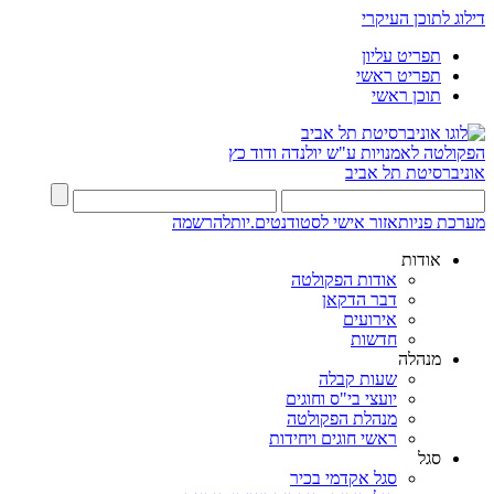
דילוג לתוכן העיקרי
תפריט עליון
תפריט ראשי
תוכן ראשי
הפקולטה לאמנויות
ע"ש יולנדה ודוד כץ
אוניברסיטת תל אביב
מערכת פניות
אזור אישי לסטודנטים.יות
להרשמה
אודות
אודות הפקולטה
דבר הדקאן
אירועים
חדשות
מנהלה
שעות קבלה
יועצי בי"ס וחוגים
מנהלת הפקולטה
ראשי חוגים ויחידות
סגל
סגל אקדמי בכיר