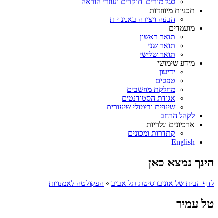
סגל מורים, חוקרים ועוזרי הוראה
תכניות מיוחדות
הבעה ויצירה באמנויות
מועמדים
תואר ראשון
תואר שני
תואר שלישי
מידע שימושי
ידיעון
טפסים
מחלקת מחשבים
אגודת הסטודנטים
שינויים וביטולי שיעורים
לקהל הרחב
ארכיונים וגלריות
קתדרות ומכונים
English
הינך נמצא כאן
לדף הבית של אוניברסיטת תל אביב
»
הפקולטה לאמנויות
טל עמיר