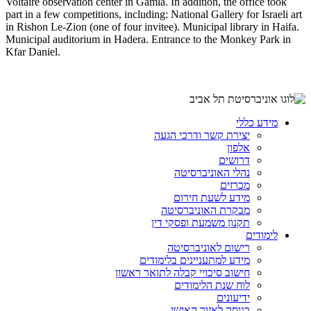
Voltaire observation center in Gamla. In addition, the office took
part in a few competitions, including: National Gallery for Israeli art
in Rishon Le-Zion (one of four invitee). Municipal library in Haifa.
Municipal auditorium in Hadera. Entrance to the Monkey Park in
Kfar Daniel.
מידע כללי
יצירת קשר ודרכי הגעה
אלפון
דרושים
נהלי האוניברסיטה
מכרזים
מידע לשעת חירום
מבקרת האוניברסיטה
תקנון משמעת ופסקי דין
לימודים
רישום לאוניברסיטה
מידע למתעניינים בלימודים
חישוב סיכויי קבלה לתואר ראשון
לוח שנת הלימודים
ידיעונים
כניסה לאזור האישי