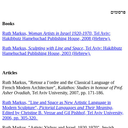
פרסומים
Books
Ruth Markus,
Woman Artists in Israel 1920-1970
, Tel Aviv:
Hakibbutz Hamehuchad Publishing House, 2008 (Hebrew).
Ruth Markus,
Sculpting with Line and Space
, Tel Aviv: Hakibbutz
Hamehuchad Publishing House, 2003 (Hebrew).
Articles
Ruth Markus, "Retour a l’ordre and the Classical Language of
French Modern Architecture",
Kalathos: Studies in honour of Prof.
Asher Ovadiah
, Tel Aviv University, 2007, pp. 171-186.
Ruth Markus, "Line and Space as New Artistic Language in
Modern Sculpture",
Pictorial Languages and Their Meaning
,
Edited by Christine B. Verzar and Gil Pishhof, Tel Aviv University,
2006, pp. 305-320.
Ruth Markus, "Artists: Yishuv and Israel, 1920-1970", Jewish