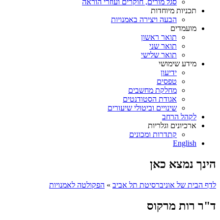
סגל מורים, חוקרים ועוזרי הוראה
תכניות מיוחדות
הבעה ויצירה באמנויות
מועמדים
תואר ראשון
תואר שני
תואר שלישי
מידע שימושי
ידיעון
טפסים
מחלקת מחשבים
אגודת הסטודנטים
שינויים וביטולי שיעורים
לקהל הרחב
ארכיונים וגלריות
קתדרות ומכונים
English
הינך נמצא כאן
לדף הבית של אוניברסיטת תל אביב
»
הפקולטה לאמנויות
ד"ר רות מרקוס