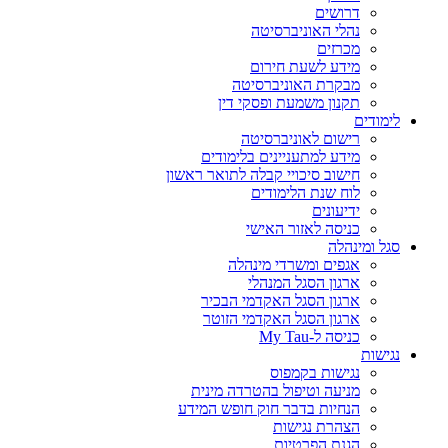
דרושים
נהלי האוניברסיטה
מכרזים
מידע לשעת חירום
מבקרת האוניברסיטה
תקנון משמעת ופסקי דין
לימודים
רישום לאוניברסיטה
מידע למתעניינים בלימודים
חישוב סיכויי קבלה לתואר ראשון
לוח שנת הלימודים
ידיעונים
כניסה לאזור האישי
סגל ומינהלה
אגפים ומשרדי מינהלה
ארגון הסגל המנהלי
ארגון הסגל האקדמי הבכיר
ארגון הסגל האקדמי הזוטר
כניסה ל-My Tau
נגישות
נגישות בקמפוס
מניעה וטיפול בהטרדה מינית
הנחיות בדבר חוק חופש המידע
הצהרת נגישות
הגנת הפרטיות