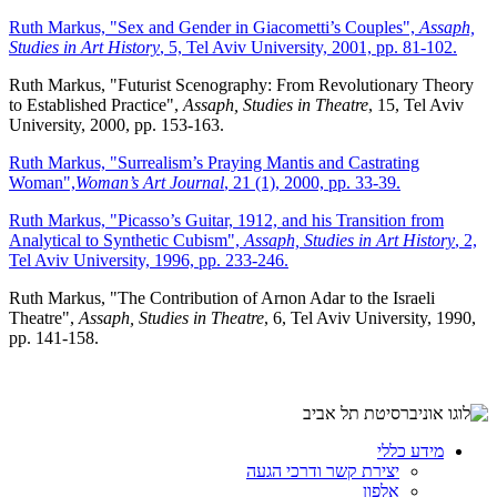
Ruth Markus, "Sex and Gender in Giacometti’s Couples",
Assaph,
Studies in Art History
, 5, Tel Aviv University, 2001, pp. 81-102.
Ruth Markus, "Futurist Scenography: From Revolutionary Theory
to Established Practice",
Assaph, Studies in Theatre
, 15, Tel Aviv
University, 2000, pp. 153-163.
Ruth Markus, "Surrealism’s Praying Mantis and Castrating
Woman",
Woman’s Art Journal
, 21 (1), 2000, pp. 33-39.
Ruth Markus, "Picasso’s Guitar, 1912, and his Transition from
Analytical to Synthetic Cubism",
Assaph, Studies in Art History
, 2,
Tel Aviv University, 1996, pp. 233-246.
Ruth Markus, "The Contribution of Arnon Adar to the Israeli
Theatre",
Assaph, Studies in Theatre
, 6, Tel Aviv University, 1990,
pp. 141-158.
מידע כללי
יצירת קשר ודרכי הגעה
אלפון