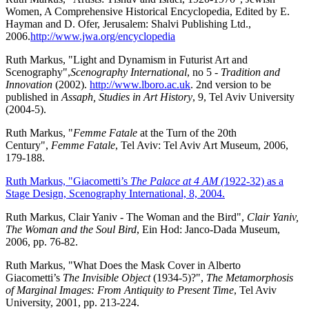
Women, A Comprehensive Historical Encyclopedia, Edited by E.
Hayman and D. Ofer, Jerusalem: Shalvi Publishing Ltd.,
2006.
http://www.jwa.org/encyclopedia
Ruth Markus, "Light and Dynamism in Futurist Art and
Scenography",
Scenography International
, no 5 -
Tradition and
Innovation
(2002).
http://www.lboro.ac.uk
. 2nd version to be
published in
Assaph, Studies in Art History
, 9, Tel Aviv University
(2004-5).
Ruth Markus, "
Femme Fatale
at the Turn of the 20th
Century",
Femme Fatale
, Tel Aviv: Tel Aviv Art Museum, 2006,
179-188.
Ruth Markus, "Giacometti’s
The Palace at 4 AM (
1922-32) as a
Stage Design, Scenography International, 8, 2004.
Ruth Markus, Clair Yaniv - The Woman and the Bird",
Clair Yaniv,
The Woman and the Soul Bird
, Ein Hod: Janco-Dada Museum,
2006, pp. 76-82.
Ruth Markus, "What Does the Mask Cover in Alberto
Giacometti’s
The Invisible Object
(1934-5)?",
The Metamorphosis
of Marginal Images: From Antiquity to Present Time
, Tel Aviv
University, 2001, pp. 213-224.