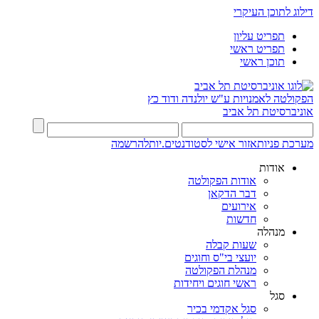
דילוג לתוכן העיקרי
תפריט עליון
תפריט ראשי
תוכן ראשי
הפקולטה לאמנויות
ע"ש יולנדה ודוד כץ
אוניברסיטת תל אביב
מערכת פניות
אזור אישי לסטודנטים.יות
להרשמה
אודות
אודות הפקולטה
דבר הדקאן
אירועים
חדשות
מנהלה
שעות קבלה
יועצי בי"ס וחוגים
מנהלת הפקולטה
ראשי חוגים ויחידות
סגל
סגל אקדמי בכיר