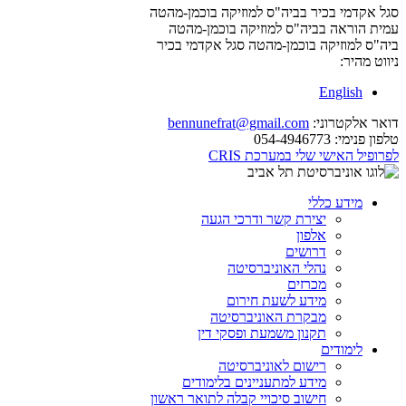
סגל אקדמי בכיר בביה"ס למוזיקה בוכמן-מהטה
עמית הוראה בביה"ס למוזיקה בוכמן-מהטה
ביה"ס למוזיקה בוכמן-מהטה
סגל אקדמי בכיר
ניווט מהיר:
English
דואר אלקטרוני:
bennunefrat@gmail.com
טלפון פנימי:
054-4946773
לפרופיל האישי שלי במערכת CRIS
מידע כללי
יצירת קשר ודרכי הגעה
אלפון
דרושים
נהלי האוניברסיטה
מכרזים
מידע לשעת חירום
מבקרת האוניברסיטה
תקנון משמעת ופסקי דין
לימודים
רישום לאוניברסיטה
מידע למתעניינים בלימודים
חישוב סיכויי קבלה לתואר ראשון