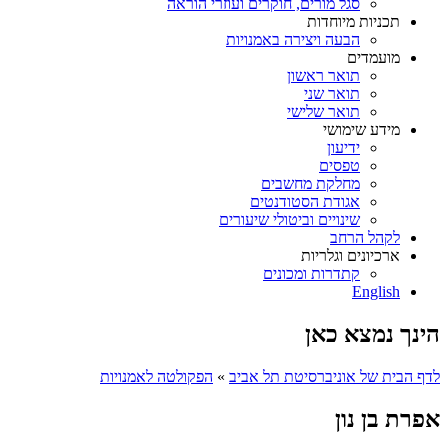
סגל מורים, חוקרים ועוזרי הוראה
תכניות מיוחדות
הבעה ויצירה באמנויות
מועמדים
תואר ראשון
תואר שני
תואר שלישי
מידע שימושי
ידיעון
טפסים
מחלקת מחשבים
אגודת הסטודנטים
שינויים וביטולי שיעורים
לקהל הרחב
ארכיונים וגלריות
קתדרות ומכונים
English
הינך נמצא כאן
לדף הבית של אוניברסיטת תל אביב
»
הפקולטה לאמנויות
אפרת בן נון