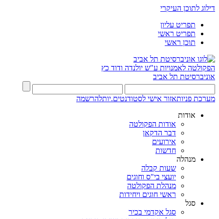
דילוג לתוכן העיקרי
תפריט עליון
תפריט ראשי
תוכן ראשי
הפקולטה לאמנויות
ע"ש יולנדה ודוד כץ
אוניברסיטת תל אביב
מערכת פניות
אזור אישי לסטודנטים.יות
להרשמה
אודות
אודות הפקולטה
דבר הדקאן
אירועים
חדשות
מנהלה
שעות קבלה
יועצי בי"ס וחוגים
מנהלת הפקולטה
ראשי חוגים ויחידות
סגל
סגל אקדמי בכיר