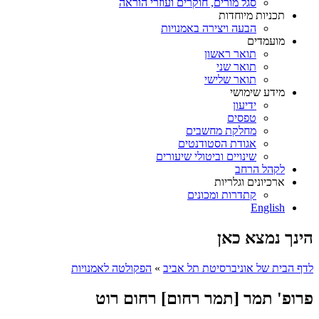
סגל מורים, חוקרים ועוזרי הוראה
תכניות מיוחדות
הבעה ויצירה באמנויות
מועמדים
תואר ראשון
תואר שני
תואר שלישי
מידע שימושי
ידיעון
טפסים
מחלקת מחשבים
אגודת הסטודנטים
שינויים וביטולי שיעורים
לקהל הרחב
ארכיונים וגלריות
קתדרות ומכונים
English
הינך נמצא כאן
לדף הבית של אוניברסיטת תל אביב
»
הפקולטה לאמנויות
פרופ' תמר [תמר רחום] רחום רוט