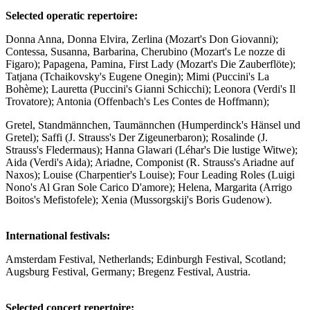
Selected operatic repertoire:
Donna Anna, Donna Elvira, Zerlina (Mozart's Don Giovanni);
Contessa, Susanna, Barbarina, Cherubino (Mozart's Le nozze di
Figaro); Papagena, Pamina, First Lady (Mozart's Die Zauberflöte);
Tatjana (Tchaikovsky's Eugene Onegin); Mimi (Puccini's La
Bohème); Lauretta (Puccini's Gianni Schicchi); Leonora (Verdi's Il
Trovatore); Antonia (Offenbach's Les Contes de Hoffmann);
Gretel, Standmännchen, Taumännchen (Humperdinck's Hänsel und
Gretel); Saffi (J. Strauss's Der Zigeunerbaron); Rosalinde (J.
Strauss's Fledermaus); Hanna Glawari (Léhar's Die lustige Witwe);
Aida (Verdi's Aida); Ariadne, Componist (R. Strauss's Ariadne auf
Naxos); Louise (Charpentier's Louise); Four Leading Roles (Luigi
Nono's Al Gran Sole Carico D'amore); Helena, Margarita (Arrigo
Boitos's Mefistofele); Xenia (Mussorgskij's Boris Gudenow).
International festivals:
Amsterdam Festival, Netherlands; Edinburgh Festival, Scotland;
Augsburg Festival, Germany; Bregenz Festival, Austria.
Selected concert repertoire: