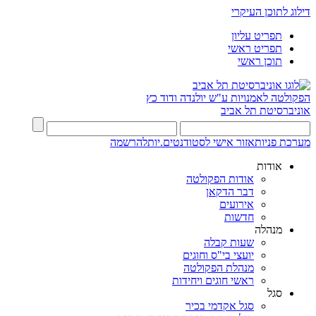
דילוג לתוכן העיקרי
תפריט עליון
תפריט ראשי
תוכן ראשי
הפקולטה לאמנויות
ע"ש יולנדה ודוד כץ
אוניברסיטת תל אביב
מערכת פניות
אזור אישי לסטודנטים.יות
להרשמה
אודות
אודות הפקולטה
דבר הדקאן
אירועים
חדשות
מנהלה
שעות קבלה
יועצי בי"ס וחוגים
מנהלת הפקולטה
ראשי חוגים ויחידות
סגל
סגל אקדמי בכיר