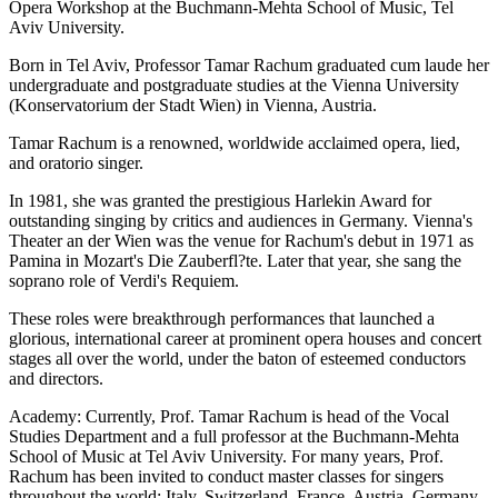
Opera Workshop at the Buchmann-Mehta School of Music, Tel
Aviv University.
Born in Tel Aviv, Professor Tamar Rachum graduated cum laude her
undergraduate and postgraduate studies at the Vienna University
(Konservatorium der Stadt Wien) in Vienna, Austria.
Tamar Rachum is a renowned, worldwide acclaimed opera, lied,
and oratorio singer.
In 1981, she was granted the prestigious Harlekin Award for
outstanding singing by critics and audiences in Germany. Vienna's
Theater an der Wien was the venue for Rachum's debut in 1971 as
Pamina in Mozart's Die Zauberfl?te. Later that year, she sang the
soprano role of Verdi's Requiem.
These roles were breakthrough performances that launched a
glorious, international career at prominent opera houses and concert
stages all over the world, under the baton of esteemed conductors
and directors.
Academy: Currently, Prof. Tamar Rachum is head of the Vocal
Studies Department and a full professor at the Buchmann-Mehta
School of Music at Tel Aviv University. For many years, Prof.
Rachum has been invited to conduct master classes for singers
throughout the world: Italy, Switzerland, France, Austria, Germany,