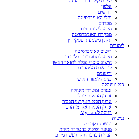
יצירת קשר ודרכי הגעה
אלפון
דרושים
נהלי האוניברסיטה
מכרזים
מידע לשעת חירום
מבקרת האוניברסיטה
תקנון משמעת ופסקי דין
לימודים
רישום לאוניברסיטה
מידע למתעניינים בלימודים
חישוב סיכויי קבלה לתואר ראשון
לוח שנת הלימודים
ידיעונים
כניסה לאזור האישי
סגל ומינהלה
אגפים ומשרדי מינהלה
ארגון הסגל המנהלי
ארגון הסגל האקדמי הבכיר
ארגון הסגל האקדמי הזוטר
כניסה ל-My Tau
נגישות
נגישות בקמפוס
מניעה וטיפול בהטרדה מינית
הנחיות בדבר חוק חופש המידע