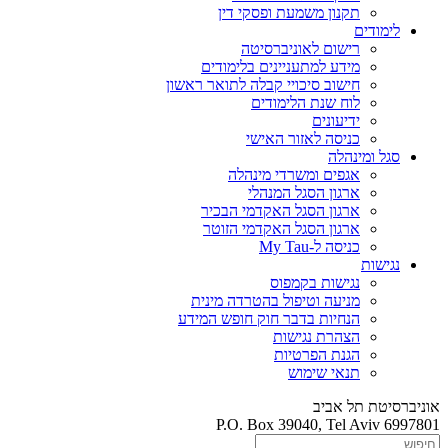
תקנון משמעת ופסקי דין
לימודים
רישום לאוניברסיטה
מידע למתעניינים בלימודים
חישוב סיכויי קבלה לתואר ראשון
לוח שנת הלימודים
ידיעונים
כניסה לאזור האישי
סגל ומינהלה
אגפים ומשרדי מינהלה
ארגון הסגל המנהלי
ארגון הסגל האקדמי הבכיר
ארגון הסגל האקדמי הזוטר
כניסה ל-My Tau
נגישות
נגישות בקמפוס
מניעה וטיפול בהטרדה מינית
הנחיות בדבר חוק חופש המידע
הצהרת נגישות
הגנת הפרטיות
תנאי שימוש
אוניברסיטת תל אביב
P.O. Box 39040, Tel Aviv 6997801