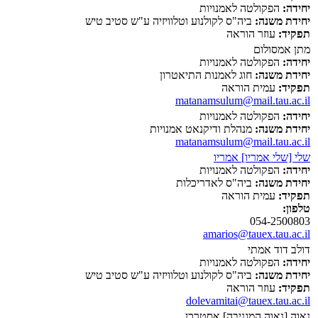
יחידה:
הפקולטה לאמנויות
יחידת משנה:
ביה"ס לקולנוע וטלוויזיה ע"ש סטיב טיש
תפקיד:
עוזר הוראה
מתן אמסולום
יחידה:
הפקולטה לאמנויות
יחידת משנה:
חוג לאמנות התיאטרון
תפקיד:
עמית הוראה
matanamsulum@mail.tau.ac.il
יחידה:
הפקולטה לאמנויות
יחידת משנה:
מנהלת ודיקנאט אמנויות
matanamsulum@mail.tau.ac.il
שלי [שלי אמריו] אמריו
יחידה:
הפקולטה לאמנויות
יחידת משנה:
ביה"ס לאדריכלות
תפקיד:
עמית הוראה
טלפון:
054-2500803
amarios@tauex.tau.ac.il
דולב דוד אמתי
יחידה:
הפקולטה לאמנויות
יחידת משנה:
ביה"ס לקולנוע וטלוויזיה ע"ש סטיב טיש
תפקיד:
עוזר הוראה
dolevamitai@tauex.tau.ac.il
נאוה [נאוה המגניבה] אסטרכן