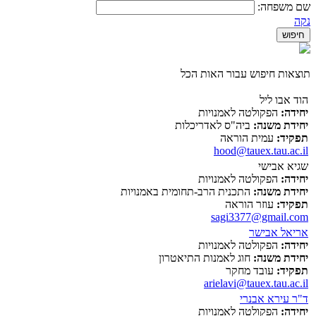
שם משפחה:
נקה
תוצאות חיפוש עבור האות הכל
הוד אבו ליל
יחידה:
הפקולטה לאמנויות
יחידת משנה:
ביה"ס לאדריכלות
תפקיד:
עמית הוראה
hood@tauex.tau.ac.il
שגיא אבישי
יחידה:
הפקולטה לאמנויות
יחידת משנה:
התכנית הרב-תחומית באמנויות
תפקיד:
עוזר הוראה
sagi3377@gmail.com
אריאל אבישר
יחידה:
הפקולטה לאמנויות
יחידת משנה:
חוג לאמנות התיאטרון
תפקיד:
עובד מחקר
arielavi@tauex.tau.ac.il
ד"ר עירא אבנרי
יחידה:
הפקולטה לאמנויות