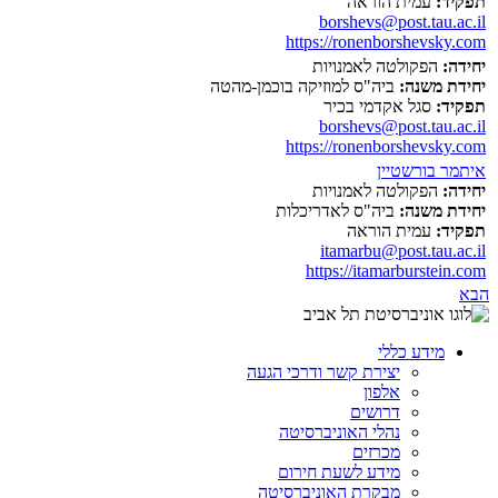
תפקיד:
עמית הוראה
borshevs@post.tau.ac.il
https://ronenborshevsky.com
יחידה:
הפקולטה לאמנויות
יחידת משנה:
ביה"ס למוזיקה בוכמן-מהטה
תפקיד:
סגל אקדמי בכיר
borshevs@post.tau.ac.il
https://ronenborshevsky.com
איתמר בורשטיין
יחידה:
הפקולטה לאמנויות
יחידת משנה:
ביה"ס לאדריכלות
תפקיד:
עמית הוראה
itamarbu@post.tau.ac.il
https://itamarburstein.com
הבא
מידע כללי
יצירת קשר ודרכי הגעה
אלפון
דרושים
נהלי האוניברסיטה
מכרזים
מידע לשעת חירום
מבקרת האוניברסיטה