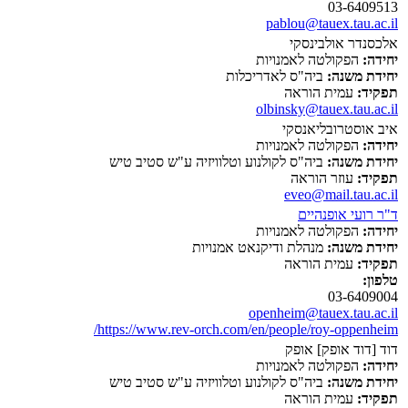
03-6409513
pablou@tauex.tau.ac.il
אלכסנדר אולבינסקי
יחידה:
הפקולטה לאמנויות
יחידת משנה:
ביה"ס לאדריכלות
תפקיד:
עמית הוראה
olbinsky@tauex.tau.ac.il
איב אוסטרובליאנסקי
יחידה:
הפקולטה לאמנויות
יחידת משנה:
ביה"ס לקולנוע וטלוויזיה ע"ש סטיב טיש
תפקיד:
עוזר הוראה
eveo@mail.tau.ac.il
ד"ר רועי אופנהיים
יחידה:
הפקולטה לאמנויות
יחידת משנה:
מנהלת ודיקנאט אמנויות
תפקיד:
עמית הוראה
טלפון:
03-6409004
openheim@tauex.tau.ac.il
https://www.rev-orch.com/en/people/roy-oppenheim/
דוד [דוד אופק] אופק
יחידה:
הפקולטה לאמנויות
יחידת משנה:
ביה"ס לקולנוע וטלוויזיה ע"ש סטיב טיש
תפקיד:
עמית הוראה