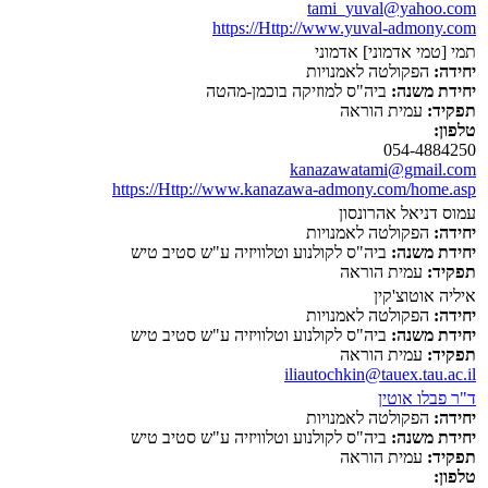
tami_yuval@yahoo.com
https://Http://www.yuval-admony.com
תמי [טמי אדמוני] אדמוני
יחידה:
הפקולטה לאמנויות
יחידת משנה:
ביה"ס למוזיקה בוכמן-מהטה
תפקיד:
עמית הוראה
טלפון:
054-4884250
kanazawatami@gmail.com
https://Http://www.kanazawa-admony.com/home.asp
עמוס דניאל אהרונסון
יחידה:
הפקולטה לאמנויות
יחידת משנה:
ביה"ס לקולנוע וטלוויזיה ע"ש סטיב טיש
תפקיד:
עמית הוראה
איליה אוטוצ'קין
יחידה:
הפקולטה לאמנויות
יחידת משנה:
ביה"ס לקולנוע וטלוויזיה ע"ש סטיב טיש
תפקיד:
עמית הוראה
iliautochkin@tauex.tau.ac.il
ד"ר פבלו אוטין
יחידה:
הפקולטה לאמנויות
יחידת משנה:
ביה"ס לקולנוע וטלוויזיה ע"ש סטיב טיש
תפקיד:
עמית הוראה
טלפון: