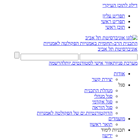
דילוג לתוכן העיקרי
תפריט עליון
תפריט ראשי
תוכן ראשי
התכנית הרב-תחומית באמנויות
הפקולטה לאמנויות
אוניברסיטת תל אביב
מערכת פניות
אזור אישי לסטודנטים.יות
להרשמה
אודות
יצירת קשר
סגל
מנהלת התכנית
סגל מנהלי
סגל אקדמי
סגל הוראה
הדוקטורנטיות.ים של הפקולטה לאמנויות
מועמדים
תואר ראשון
תכניות לימוד
ידיעון