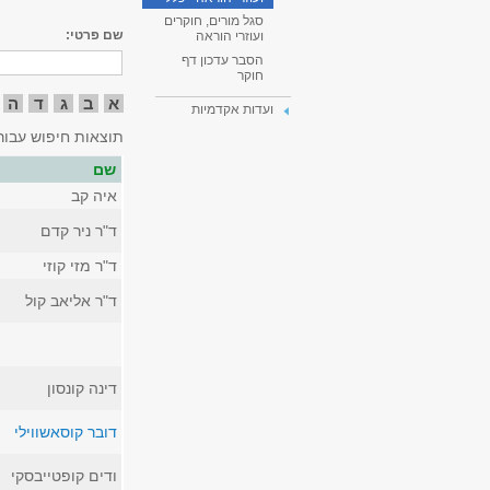
סגל מורים, חוקרים
שם פרטי:
ועוזרי הוראה
הסבר עדכון דף
חוקר
א
ב
ג
ד
ה
ועדות אקדמיות
תוצאות חיפוש עבור
שם
איה קב
ד"ר ניר קדם
ד"ר מזי קוזי
ד"ר אליאב קול
דינה קונסון
דובר קוסאשווילי
ודים קופטייבסקי