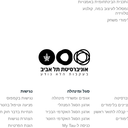
תכנית הבינתחומית באמנויות
מסלול לעיצוב במה, קולנוע
טלוויזיה
ימודי משחק
סגל ומינהלה
נגישות
יברסיטה
אגפים ומשרדי מינהלה
נגישות בקמפוס
יינים בלימודים
ארגון הסגל המנהלי
מניעה וטיפול בהטר
י קבלה לתואר ראשון
ארגון הסגל האקדמי הבכיר
הנחיות בדבר חוק ח
ימודים
ארגון הסגל האקדמי הזוטר
הצהרת נגישות
כניסה ל-My Tau
הגנת הפרטיות