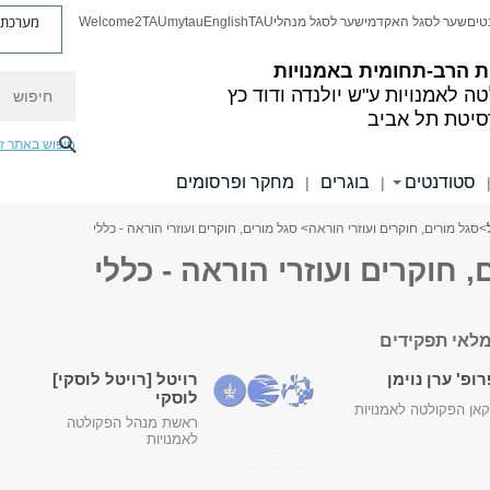
מערכת פ
טים
שער לסגל האקדמי
שער לסגל מנהלי
TAU
English
mytau
Welcome2TAU
ת הרב-תחומית באמנויות
חיפוש
ה לאמנויות
ע"ש יולנדה ודוד כץ
סיטת תל אביב
חיפוש באתר ז
סטודנטים
בוגרים
מחקר ופרסומים
|
|
>
סגל מורים, חוקרים ועוזרי הוראה
> סגל מורים, חוקרים ועוזרי הוראה - כללי
, חוקרים ועוזרי הוראה - כללי
לאי תפקידים
ופ' ערן נוימן
רויטל [רויטל לוסקי]
לוסקי
אן הפקולטה לאמנויות
ראשת מנהל הפקולטה
לאמנויות