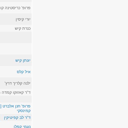
פרופ' כריסטינה קו
יורי קיסין
כנרת קיש
יונתן קיש
איל קלס
ילנה קלריך דרץ'
ד"ר קאזוקו קמדה 
פרופ' חנן אלברט [ח
קמינסקי
ד"ר לב קפיטיקין
נעמי קפלן