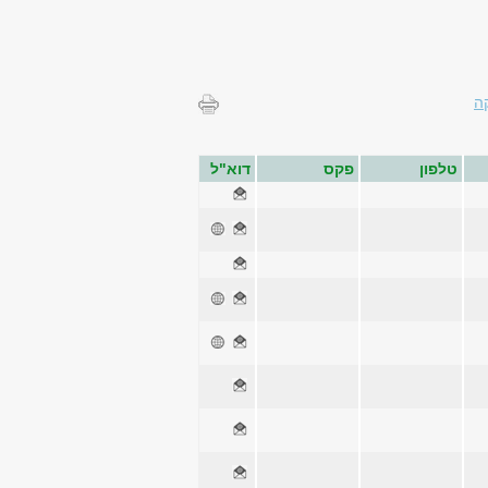
ה
טלפון
פקס
דוא"ל