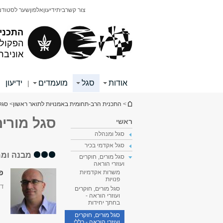
תוכן
תפריט
צור קשר
בית
ידיעון
אלפון
שער לסטודנ
עליון
ראשי
התכני
הפקולט
אוניבר
אודות
סגל
מועמדים
ידיעון
|
|
הינך נמצא כאן
>
התכנית הרב-תחומית באמנויות לתואר ראשון
>
סגל
סגל מורים
ראשי
סגל ומנהלה
סגל אקדמי בכיר
מבנה וממ
סגל מורים, חוקרים
ועוזרי הוראה
פר
משרות אקדמיות
פנויות
דק
סגל מורים, חוקרים
ועוזרי הוראה -
בחתך יחידות
סגל מורים, חוקרים
ועוזרי הוראה - כללי