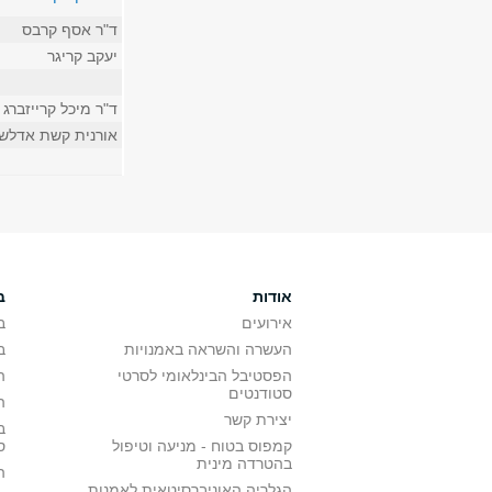
ד"ר אסף קרבס
יעקב קריגר
ד"ר מיכל קרייזברג
אורנית קשת אדלשט
אודות
ב
אירועים
ב
העשרה והשראה באמנויות
ב
הפסטיבל הבינלאומי לסרטי
ה
סטודנטים
ה
יצירת קשר
ב
קמפוס בטוח - מניעה וטיפול
ס
בהטרדה מינית
ה
הגלריה האוניברסיטאית לאמנות