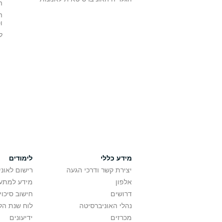
ה
ה
ו
ל
מידע כללי
לימודים
יצירת קשר ודרכי הגעה
רישום לאונ
אלפון
מידע למתענ
דרושים
חישוב סיכוי
נהלי האוניברסיטה
לוח שנת הל
מכרזים
ידיעונים