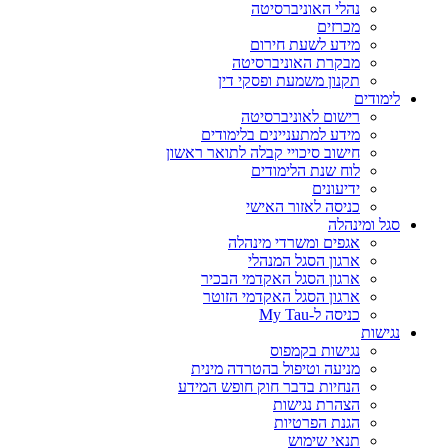
נהלי האוניברסיטה
מכרזים
מידע לשעת חירום
מבקרת האוניברסיטה
תקנון משמעת ופסקי דין
לימודים
רישום לאוניברסיטה
מידע למתעניינים בלימודים
חישוב סיכויי קבלה לתואר ראשון
לוח שנת הלימודים
ידיעונים
כניסה לאזור האישי
סגל ומינהלה
אגפים ומשרדי מינהלה
ארגון הסגל המנהלי
ארגון הסגל האקדמי הבכיר
ארגון הסגל האקדמי הזוטר
כניסה ל-My Tau
נגישות
נגישות בקמפוס
מניעה וטיפול בהטרדה מינית
הנחיות בדבר חוק חופש המידע
הצהרת נגישות
הגנת הפרטיות
תנאי שימוש