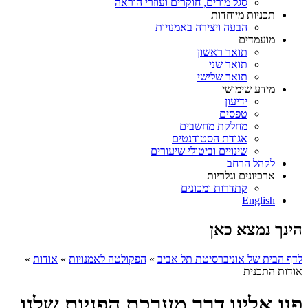
סגל מורים, חוקרים ועוזרי הוראה
תכניות מיוחדות
הבעה ויצירה באמנויות
מועמדים
תואר ראשון
תואר שני
תואר שלישי
מידע שימושי
ידיעון
טפסים
מחלקת מחשבים
אגודת הסטודנטים
שינויים וביטולי שיעורים
לקהל הרחב
ארכיונים וגלריות
קתדרות ומכונים
English
הינך נמצא כאן
לדף הבית של אוניברסיטת תל אביב
»
הפקולטה לאמנויות
»
אודות
»
אודות התכנית
פנו אלינו דרך מערכת הפניות שלנו