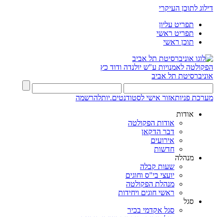
דילוג לתוכן העיקרי
תפריט עליון
תפריט ראשי
תוכן ראשי
הפקולטה לאמנויות
ע"ש יולנדה ודוד כץ
אוניברסיטת תל אביב
מערכת פניות
אזור אישי לסטודנטים.יות
להרשמה
אודות
אודות הפקולטה
דבר הדקאן
אירועים
חדשות
מנהלה
שעות קבלה
יועצי בי"ס וחוגים
מנהלת הפקולטה
ראשי חוגים ויחידות
סגל
סגל אקדמי בכיר