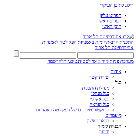
דילוג לתוכן העיקרי
תפריט עליון
תפריט ראשי
תוכן ראשי
התכנית הרב-תחומית באמנויות
הפקולטה לאמנויות
אוניברסיטת תל אביב
מערכת פניות
אזור אישי לסטודנטים.יות
להרשמה
אודות
יצירת קשר
סגל
מנהלת התכנית
סגל מנהלי
סגל אקדמי
סגל הוראה
הדוקטורנטיות.ים של הפקולטה לאמנויות
מועמדים
תואר ראשון
תכניות לימוד
ידיעון