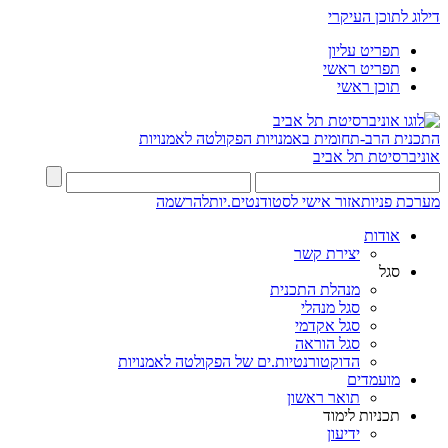
דילוג לתוכן העיקרי
תפריט עליון
תפריט ראשי
תוכן ראשי
התכנית הרב-תחומית באמנויות
הפקולטה לאמנויות
אוניברסיטת תל אביב
מערכת פניות
אזור אישי לסטודנטים.יות
להרשמה
אודות
יצירת קשר
סגל
מנהלת התכנית
סגל מנהלי
סגל אקדמי
סגל הוראה
הדוקטורנטיות.ים של הפקולטה לאמנויות
מועמדים
תואר ראשון
תכניות לימוד
ידיעון