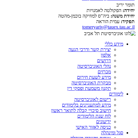
תומר יריב
יחידה:
הפקולטה לאמנויות
יחידת משנה:
ביה"ס למוזיקה בוכמן-מהטה
תפקיד:
עמית הוראה
tomeryariv@tauex.tau.ac.il
מידע כללי
יצירת קשר ודרכי הגעה
אלפון
דרושים
נהלי האוניברסיטה
מכרזים
מידע לשעת חירום
מבקרת האוניברסיטה
תקנון משמעת ופסקי דין
לימודים
רישום לאוניברסיטה
מידע למתעניינים בלימודים
חישוב סיכויי קבלה לתואר ראשון
לוח שנת הלימודים
ידיעונים
כניסה לאזור האישי
סגל ומינהלה