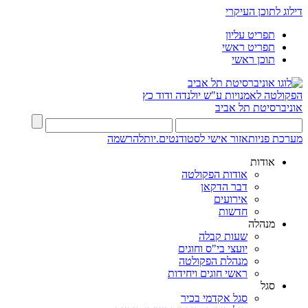
דילוג לתוכן העיקרי
תפריט עליון
תפריט ראשי
תוכן ראשי
הפקולטה לאמנויות
ע"ש יולנדה ודוד כץ
אוניברסיטת תל אביב
מערכת פניות
אזור אישי לסטודנטים.יות
להרשמה
אודות
אודות הפקולטה
דבר הדקאן
אירועים
חדשות
מנהלה
שעות קבלה
יועצי בי"ס וחוגים
מנהלת הפקולטה
ראשי חוגים ויחידות
סגל
סגל אקדמי בכיר