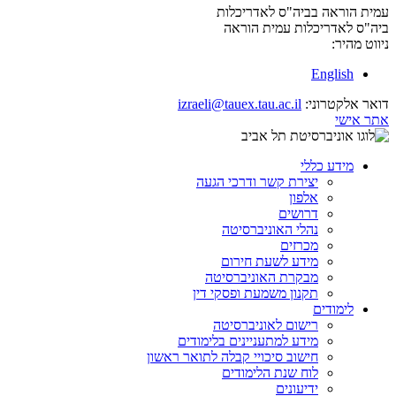
עמית הוראה בביה"ס לאדריכלות
ביה"ס לאדריכלות
עמית הוראה
ניווט מהיר:
English
דואר אלקטרוני:
izraeli@tauex.tau.ac.il
אתר אישי
מידע כללי
יצירת קשר ודרכי הגעה
אלפון
דרושים
נהלי האוניברסיטה
מכרזים
מידע לשעת חירום
מבקרת האוניברסיטה
תקנון משמעת ופסקי דין
לימודים
רישום לאוניברסיטה
מידע למתעניינים בלימודים
חישוב סיכויי קבלה לתואר ראשון
לוח שנת הלימודים
ידיעונים