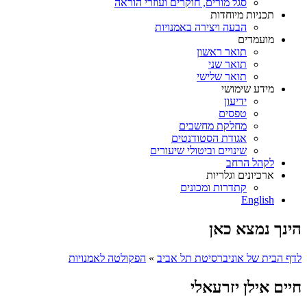
סגל מורים, חוקרים ועוזרי הוראה
תכניות מיוחדות
הבעה ויצירה באמנויות
מועמדים
תואר ראשון
תואר שני
תואר שלישי
מידע שימושי
ידיעון
טפסים
מחלקת מחשבים
אגודת הסטודנטים
שינויים וביטולי שיעורים
לקהל הרחב
ארכיונים וגלריות
קתדרות ומכונים
English
הינך נמצא כאן
לדף הבית של אוניברסיטת תל אביב
»
הפקולטה לאמנויות
חיים אילן יזרעאלי