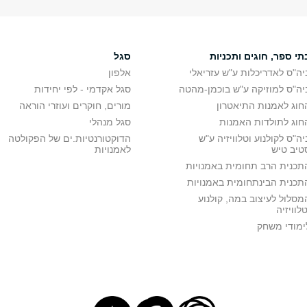
תי ספר, חוגים ותכניות
סגל
יה"ס לאדריכלות ע"ש עזריאלי
אלפון
יה"ס למוזיקה ע"ש בוכמן-מהטה
סגל אקדמי - לפי יחידות
חוג לאמנות התיאטרון
מורים, חוקרים ועוזרי הוראה
חוג לתולדות האמנות
סגל מנהלי
יה"ס לקולנוע וטלוויזיה ע"ש
הדוקטורנטיות.ים של הפקולטה
טיב טיש
לאמנויות
תכנית הרב תחומית באמנויות
תכנית הבינתחומית באמנויות
מסלול לעיצוב במה, קולנוע
טלוויזיה
ימודי משחק