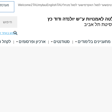
מערכת פ
טים
שער לסגל האקדמי
שער לסגל מנהלי
TAU
English
mytau
Welcome2TAU
חיפוש
טה לאמנויות
ע"ש יולנדה ודוד כץ
סיטת תל אביב
חיפוש באתר ז
מתעניינים בלימודים
סטודנטים
ארכיון ופרסומים
לקהל 
|
|
|