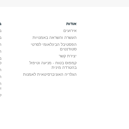
אודות
ב
אירועים
ב
העשרה והשראה באמנויות
ב
הפסטיבל הבינלאומי לסרטי
ה
סטודנטים
ה
יצירת קשר
ב
קמפוס בטוח - מניעה וטיפול
ס
בהטרדה מינית
ה
הגלריה האוניברסיטאית לאמנות
ה
ה
ו
ל