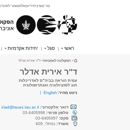
תוכן
תפריט
צור קשר
בית
ידיעון
אלפון
שער לסטודנ
עליון
ראשי
הפקול
אוניבר
ראשי
סגל
יחידות אקדמיות
|
|
|
הינך נמצא כאן
>
הפקולטה לאמנויות
> ד"ר אירית אדלר
ד"ר אירית אדלר
עמית הוראה בביה"ס לאדריכלות
חוג לסוציולוגיה ואנתרופולוגיה
ניווט מהיר:
English
דואר אלקטרוני:
iriad@tauex.tau.ac.il
טלפון פנימי:
03-6405998
פקס:
03-6405997
משרד:
נפתלי, 609