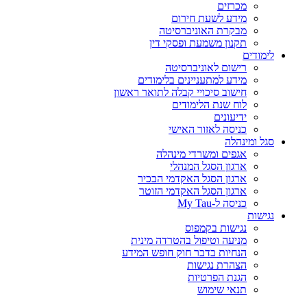
מכרזים
מידע לשעת חירום
מבקרת האוניברסיטה
תקנון משמעת ופסקי דין
לימודים
רישום לאוניברסיטה
מידע למתעניינים בלימודים
חישוב סיכויי קבלה לתואר ראשון
לוח שנת הלימודים
ידיעונים
כניסה לאזור האישי
סגל ומינהלה
אגפים ומשרדי מינהלה
ארגון הסגל המנהלי
ארגון הסגל האקדמי הבכיר
ארגון הסגל האקדמי הזוטר
כניסה ל-My Tau
נגישות
נגישות בקמפוס
מניעה וטיפול בהטרדה מינית
הנחיות בדבר חוק חופש המידע
הצהרת נגישות
הגנת הפרטיות
תנאי שימוש