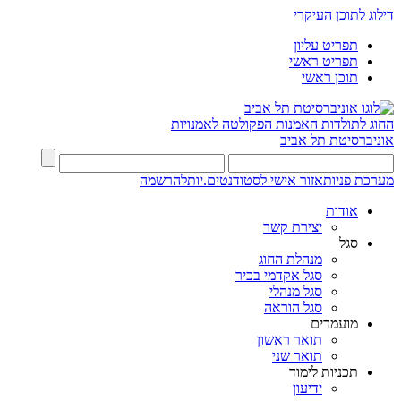
דילוג לתוכן העיקרי
תפריט עליון
תפריט ראשי
תוכן ראשי
החוג לתולדות האמנות
הפקולטה לאמנויות
אוניברסיטת תל אביב
מערכת פניות
אזור אישי לסטודנטים.יות
להרשמה
אודות
יצירת קשר
סגל
מנהלת החוג
סגל אקדמי בכיר
סגל מנהלי
סגל הוראה
מועמדים
תואר ראשון
תואר שני
תכניות לימוד
ידיעון