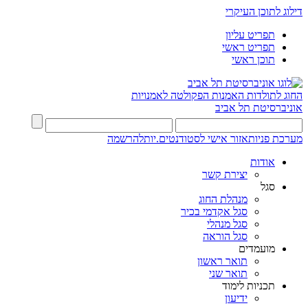
דילוג לתוכן העיקרי
תפריט עליון
תפריט ראשי
תוכן ראשי
החוג לתולדות האמנות
הפקולטה לאמנויות
אוניברסיטת תל אביב
מערכת פניות
אזור אישי לסטודנטים.יות
להרשמה
אודות
יצירת קשר
סגל
מנהלת החוג
סגל אקדמי בכיר
סגל מנהלי
סגל הוראה
מועמדים
תואר ראשון
תואר שני
תכניות לימוד
ידיעון