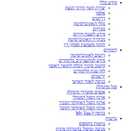
מידע כללי
יצירת קשר ודרכי הגעה
אלפון
דרושים
נהלי האוניברסיטה
מכרזים
מידע לשעת חירום
מבקרת האוניברסיטה
תקנון משמעת ופסקי דין
לימודים
רישום לאוניברסיטה
מידע למתעניינים בלימודים
חישוב סיכויי קבלה לתואר ראשון
לוח שנת הלימודים
ידיעונים
כניסה לאזור האישי
סגל ומינהלה
אגפים ומשרדי מינהלה
ארגון הסגל המנהלי
ארגון הסגל האקדמי הבכיר
ארגון הסגל האקדמי הזוטר
כניסה ל-My Tau
נגישות
נגישות בקמפוס
מניעה וטיפול בהטרדה מינית