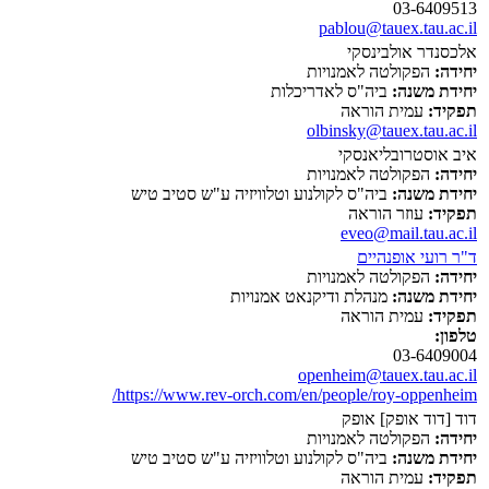
03-6409513
pablou@tauex.tau.ac.il
אלכסנדר אולבינסקי
יחידה:
הפקולטה לאמנויות
יחידת משנה:
ביה"ס לאדריכלות
תפקיד:
עמית הוראה
olbinsky@tauex.tau.ac.il
איב אוסטרובליאנסקי
יחידה:
הפקולטה לאמנויות
יחידת משנה:
ביה"ס לקולנוע וטלוויזיה ע"ש סטיב טיש
תפקיד:
עוזר הוראה
eveo@mail.tau.ac.il
ד"ר רועי אופנהיים
יחידה:
הפקולטה לאמנויות
יחידת משנה:
מנהלת ודיקנאט אמנויות
תפקיד:
עמית הוראה
טלפון:
03-6409004
openheim@tauex.tau.ac.il
https://www.rev-orch.com/en/people/roy-oppenheim/
דוד [דוד אופק] אופק
יחידה:
הפקולטה לאמנויות
יחידת משנה:
ביה"ס לקולנוע וטלוויזיה ע"ש סטיב טיש
תפקיד:
עמית הוראה