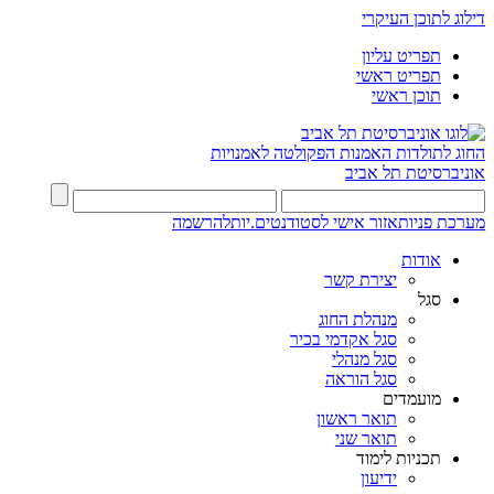
דילוג לתוכן העיקרי
תפריט עליון
תפריט ראשי
תוכן ראשי
החוג לתולדות האמנות
הפקולטה לאמנויות
אוניברסיטת תל אביב
מערכת פניות
אזור אישי לסטודנטים.יות
להרשמה
אודות
יצירת קשר
סגל
מנהלת החוג
סגל אקדמי בכיר
סגל מנהלי
סגל הוראה
מועמדים
תואר ראשון
תואר שני
תכניות לימוד
ידיעון