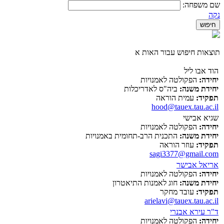
שם משפחה:
נקה
תוצאות חיפוש עבור האות א
הוד אבו ליל
יחידה:
הפקולטה לאמנויות
יחידת משנה:
ביה"ס לאדריכלות
תפקיד:
עמית הוראה
hood@tauex.tau.ac.il
שגיא אבישי
יחידה:
הפקולטה לאמנויות
יחידת משנה:
התכנית הרב-תחומית באמנויות
תפקיד:
עוזר הוראה
sagi3377@gmail.com
אריאל אבישר
יחידה:
הפקולטה לאמנויות
יחידת משנה:
חוג לאמנות התיאטרון
תפקיד:
עובד מחקר
arielavi@tauex.tau.ac.il
ד"ר עירא אבנרי
יחידה:
הפקולטה לאמנויות