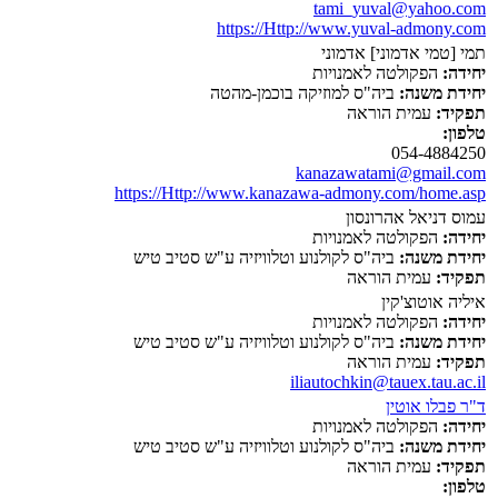
tami_yuval@yahoo.com
https://Http://www.yuval-admony.com
תמי [טמי אדמוני] אדמוני
יחידה:
הפקולטה לאמנויות
יחידת משנה:
ביה"ס למוזיקה בוכמן-מהטה
תפקיד:
עמית הוראה
טלפון:
054-4884250
kanazawatami@gmail.com
https://Http://www.kanazawa-admony.com/home.asp
עמוס דניאל אהרונסון
יחידה:
הפקולטה לאמנויות
יחידת משנה:
ביה"ס לקולנוע וטלוויזיה ע"ש סטיב טיש
תפקיד:
עמית הוראה
איליה אוטוצ'קין
יחידה:
הפקולטה לאמנויות
יחידת משנה:
ביה"ס לקולנוע וטלוויזיה ע"ש סטיב טיש
תפקיד:
עמית הוראה
iliautochkin@tauex.tau.ac.il
ד"ר פבלו אוטין
יחידה:
הפקולטה לאמנויות
יחידת משנה:
ביה"ס לקולנוע וטלוויזיה ע"ש סטיב טיש
תפקיד:
עמית הוראה
טלפון: