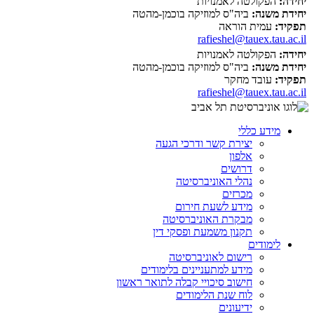
יחידה:
הפקולטה לאמנויות
יחידת משנה:
ביה"ס למוזיקה בוכמן-מהטה
תפקיד:
עמית הוראה
rafieshel@tauex.tau.ac.il
יחידה:
הפקולטה לאמנויות
יחידת משנה:
ביה"ס למוזיקה בוכמן-מהטה
תפקיד:
עובד מחקר
rafieshel@tauex.tau.ac.il
מידע כללי
יצירת קשר ודרכי הגעה
אלפון
דרושים
נהלי האוניברסיטה
מכרזים
מידע לשעת חירום
מבקרת האוניברסיטה
תקנון משמעת ופסקי דין
לימודים
רישום לאוניברסיטה
מידע למתעניינים בלימודים
חישוב סיכויי קבלה לתואר ראשון
לוח שנת הלימודים
ידיעונים