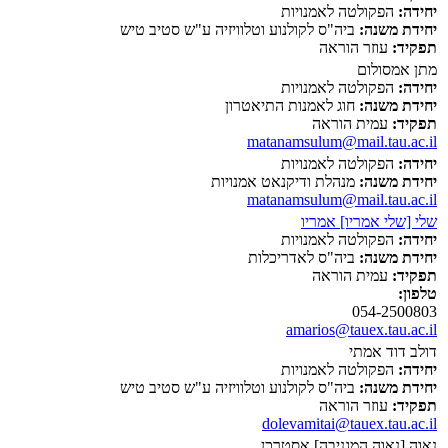
יחידה:
הפקולטה לאמנויות
יחידת משנה:
ביה"ס לקולנוע וטלוויזיה ע"ש סטיב טיש
תפקיד:
עוזר הוראה
מתן אמסולום
יחידה:
הפקולטה לאמנויות
יחידת משנה:
חוג לאמנות התיאטרון
תפקיד:
עמית הוראה
matanamsulum@mail.tau.ac.il
יחידה:
הפקולטה לאמנויות
יחידת משנה:
מנהלת ודיקנאט אמנויות
matanamsulum@mail.tau.ac.il
שלי [שלי אמריו] אמריו
יחידה:
הפקולטה לאמנויות
יחידת משנה:
ביה"ס לאדריכלות
תפקיד:
עמית הוראה
טלפון:
054-2500803
amarios@tauex.tau.ac.il
דולב דוד אמתי
יחידה:
הפקולטה לאמנויות
יחידת משנה:
ביה"ס לקולנוע וטלוויזיה ע"ש סטיב טיש
תפקיד:
עוזר הוראה
dolevamitai@tauex.tau.ac.il
נאוה [נאוה המגניבה] אסטרכן