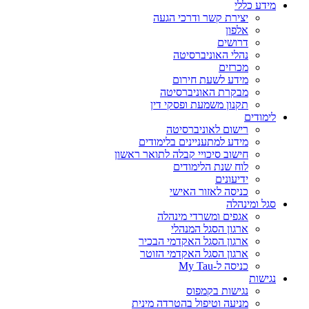
מידע כללי
יצירת קשר ודרכי הגעה
אלפון
דרושים
נהלי האוניברסיטה
מכרזים
מידע לשעת חירום
מבקרת האוניברסיטה
תקנון משמעת ופסקי דין
לימודים
רישום לאוניברסיטה
מידע למתעניינים בלימודים
חישוב סיכויי קבלה לתואר ראשון
לוח שנת הלימודים
ידיעונים
כניסה לאזור האישי
סגל ומינהלה
אגפים ומשרדי מינהלה
ארגון הסגל המנהלי
ארגון הסגל האקדמי הבכיר
ארגון הסגל האקדמי הזוטר
כניסה ל-My Tau
נגישות
נגישות בקמפוס
מניעה וטיפול בהטרדה מינית